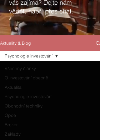
vás zajímá? Dejte nám
vědět, např. přes chat.
Aktuality & Blog
Psychologie investování
Všechny články
O investování obecně
Aktualita
Psychologie investování
Obchodní techniky
Opce
Broker
Základy