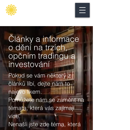
Secure
gate
Články a informace
o dění na trzích,
opčním tradingu a
investování
Pokud se vám některý z
článků líbí, dejte nám to
najevo likem.
Pomůžete nám se zaměřit na
témata, která vás zajímají
více.
Nenašli jste zde téma, která