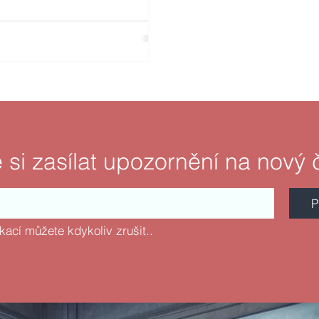
 si zasílat upozornění na nový 
P
fikací můžete kdykoliv zrušit..