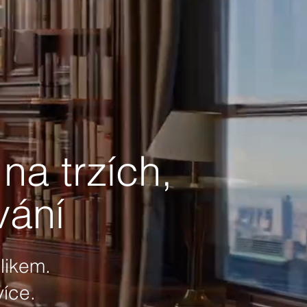
na trzích,
vání
likem.
více.