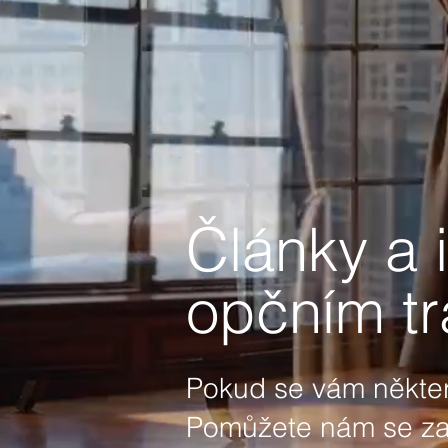
Články a 
opčním tr
Pokud se vám některý
Pomůžete nám se zamě