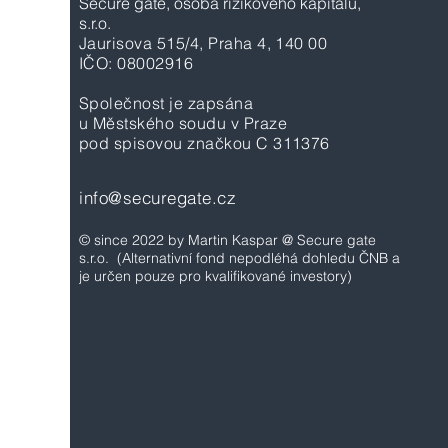
Secure gate, osoba rizikového kapitálu,
s.r.o.
Jaurisova 515/4, Praha 4, 140 00
IČO: 08002916
Společnost je zapsána
u Městského soudu v Praze
pod spisovou značkou C 311376
info@securegate.cz
© since 2022 by Martin Kaspar @ Secure gate
s.r.o.
(Alternativní fond nepodléhá dohledu ČNB a
je určen pouze pro kvalifikované investory)