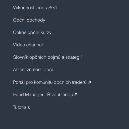
Výkonnost fondu SG1
Opční obchody
Online opční kurzy
Video channel
Slovník opčních pojmů a strategií
AI test znalosti opcí
Portál pro komunitu opčních traderů
↗︎
Fund Manager - Řízení fondu
↗︎
Tutorials