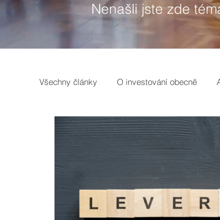
Nenašli jste zde tém
Všechny články
O investování obecně
Earnings
Tržní analýzy
Pojmy