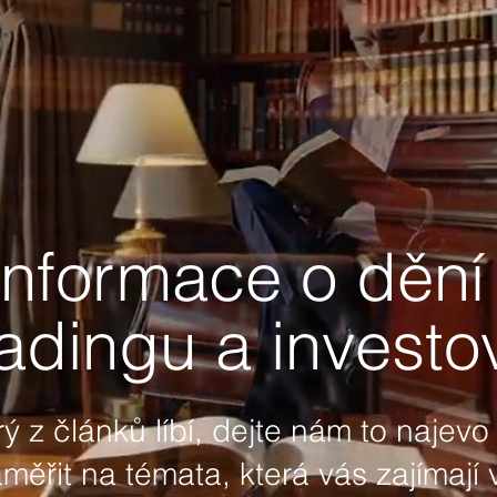
informace o dění 
adingu a investo
 z článků líbí, dejte nám to najevo 
řit na témata, která vás zajímají 