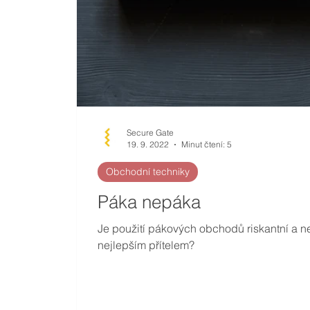
Secure Gate
19. 9. 2022
Minut čtení: 5
Obchodní techniky
Páka nepáka
Je použití pákových obchodů riskantní a 
nejlepším přítelem?