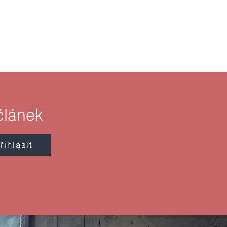
článek
řihlásit