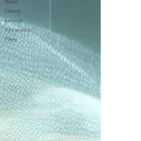
Broker
Základy
Earnings
Tržní analýzy
Pojmy