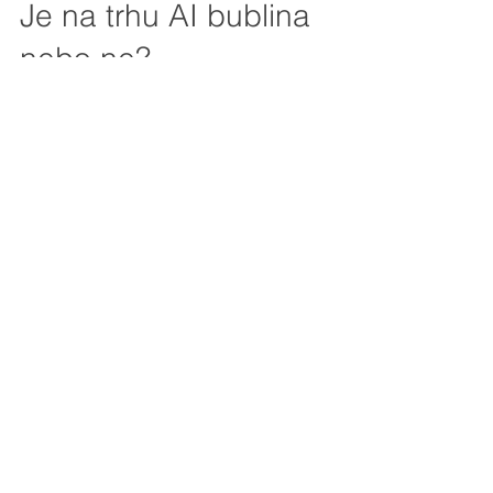
O investování obecně
Je na trhu AI bublina
nebo ne?
Je na trhu AI bublina? Takové malé
rozmýšlení nad aktuální situací na trhu s AI.
Nechte si zasílat upozornění
na nový článek
Přihlásit