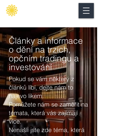
Secure
gate
Články a informace
o dění na trzích,
opčním tradingu a
investování
Pokud se vám některý z
článků líbí, dejte nám to
najevo likem.
Pomůžete nám se zaměřit na
témata, která vás zajímají
více.
Nenašli jste zde téma, která