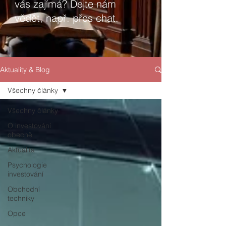
vás zajímá? Dejte nám
vědět, např. přes chat.
Aktuality & Blog
Všechny články
Všechny články
O investování
obecně
Aktualita
Psychologie
investování
Obchodní
techniky
Opce