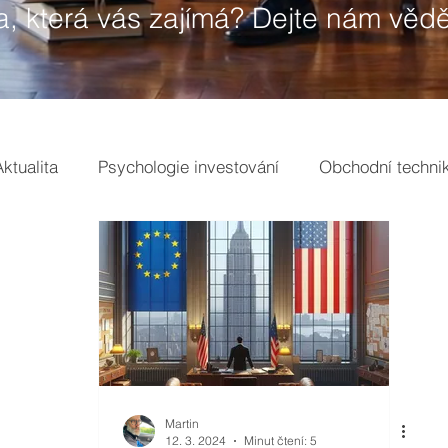
a, která vás zajímá? Dejte nám vědě
Aktualita
Psychologie investování
Obchodní techni
gs
Tržní analýzy
Pojmy
Martin
12. 3. 2024
Minut čtení: 5