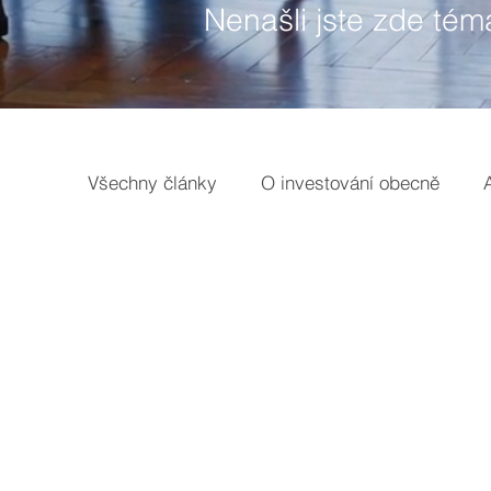
Nenašli jste zde tém
Všechny články
O investování obecně
Opce
Broker
Základy
Earnin