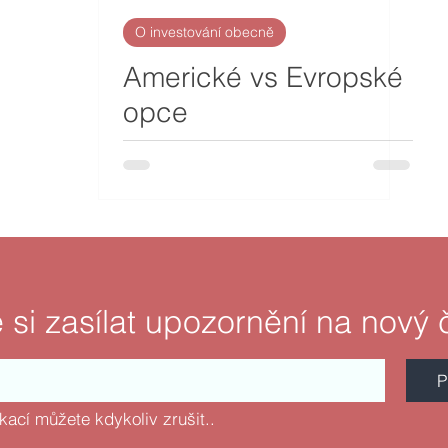
O investování obecně
Americké vs Evropské
opce
 si zasílat upozornění na nový 
P
fikací můžete kdykoliv zrušit..