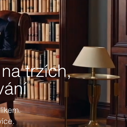
na trzích,
vání
likem.
více.