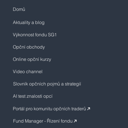
Domů
Aktuality a blog
Výkonnost fondu SG1
Opční obchody
Online opční kurzy
Video channel
Slovník opčních pojmů a strategií
AI test znalosti opcí
Portál pro komunitu opčních traderů
↗︎
Fund Manager - Řízení fondu
↗︎