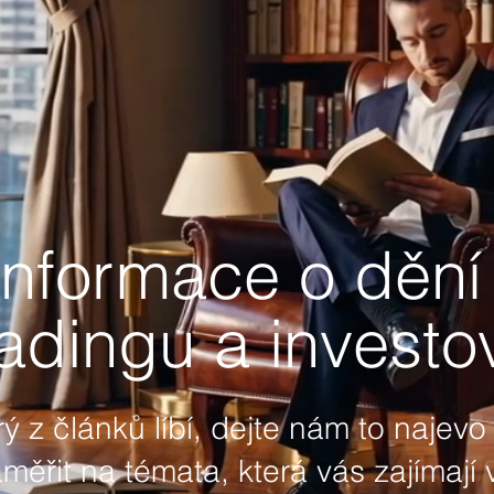
informace o dění 
adingu a investo
 z článků líbí, dejte nám to najevo 
řit na témata, která vás zajímají 