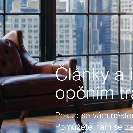
Články a 
opčním tr
Pokud se vám některý
Pomůžete nám se zamě