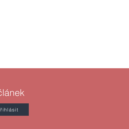
článek
řihlásit