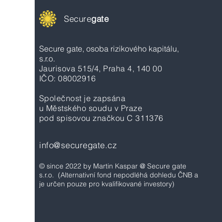
Secure
gate
Secure gate, osoba rizikového kapitálu,
s.r.o.
Jaurisova 515/4, Praha 4, 140 00
IČO: 08002916
Společnost je zapsána
u Městského soudu v Praze
pod spisovou značkou C 311376
info@securegate.cz
© since 2022 by Martin Kaspar @ Secure gate
s.r.o.
(Alternativní fond nepodléhá dohledu ČNB a
je určen pouze pro kvalifikované investory)