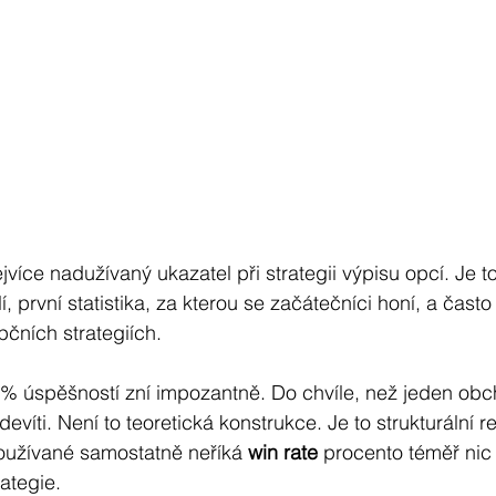
více nadužívaný ukazatel při strategii výpisu opcí. Je to 
í, první statistika, za kterou se začátečníci honí, a často
pčních strategiích.
0% úspěšností zní impozantně. Do chvíle, než jeden ob
evíti. Není to teoretická konstrukce. Je to strukturální re
oužívané samostatně neříká 
win rate
 procento téměř nic
rategie.