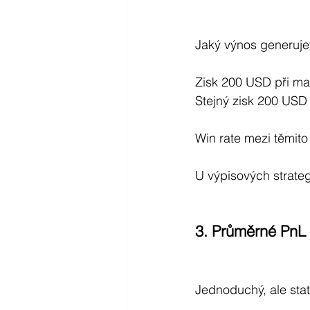
Jaký výnos generujet
Zisk 200 USD při ma
Stejný zisk 200 US
Win rate mezi těmito
U výpisových strateg
3. Průměrné PnL
Jednoduchý, ale stati