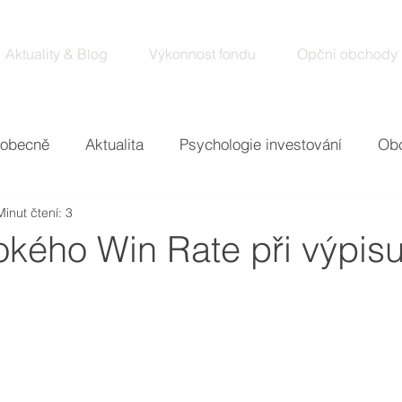
Aktuality & Blog
Výkonnost fondu
Opční obchody
 obecně
Aktualita
Psychologie investování
Obc
Minut čtení: 3
y
Earnings
Tržní analýzy
Pojmy
okého Win Rate při výpis
5 hvězdiček.