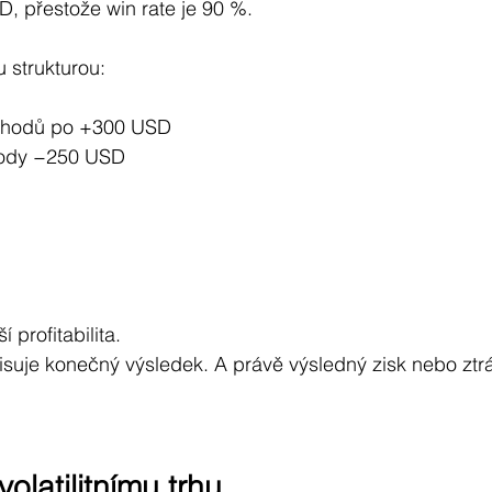
D, přestože win rate je 90 %.
u strukturou:
chodů po +300 USD
hody −250 USD
 profitabilita.
isuje konečný výsledek. A právě výsledný zisk nebo ztrá
volatilitnímu trhu