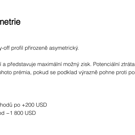
etrie
y-off profil přirozeně asymetrický.
ní a představuje maximální možný zisk. Potenciální ztrát
hoto prémia, pokud se podklad výrazně pohne proti poz
chodů po +200 USD
hod −1 800 USD