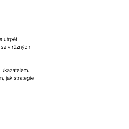
e utrpět 
 se v různých 
m ukazatelem. 
, jak strategie 