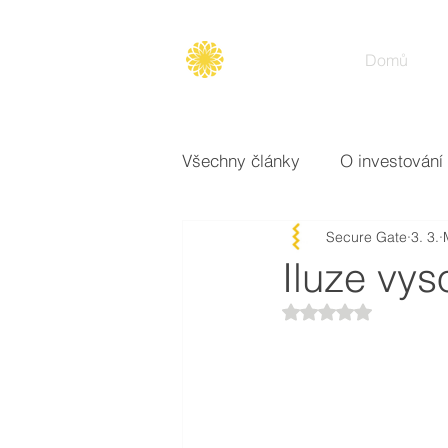
Secure
gate
Domů
Všechny články
O investování
Secure Gate
3. 3.
Opce
Broker
Základ
Iluze vys
Hodnoceno NaN z 