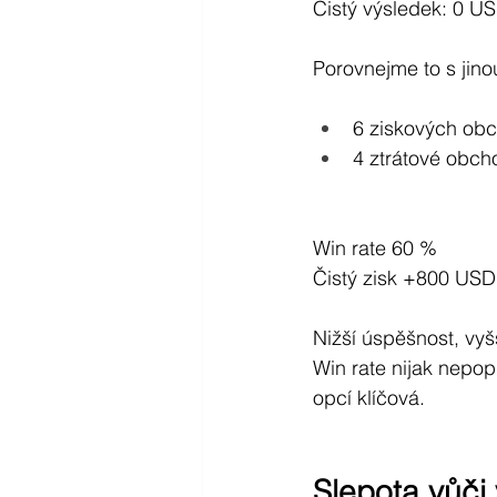
Čistý výsledek: 0 US
Porovnejme to s jino
6 ziskových ob
4 ztrátové obc
Win rate 60 %
Čistý zisk +800 USD
Nižší úspěšnost, vyšší
Win rate nijak nepop
opcí klíčová.
Slepota vůči 