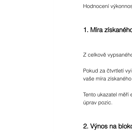
Hodnocení výkonnost
1. Míra získanéh
Z celkově vypsaného
Pokud za čtvrtletí v
vaše míra získaného
Tento ukazatel měří 
úprav pozic.
2. Výnos na blo