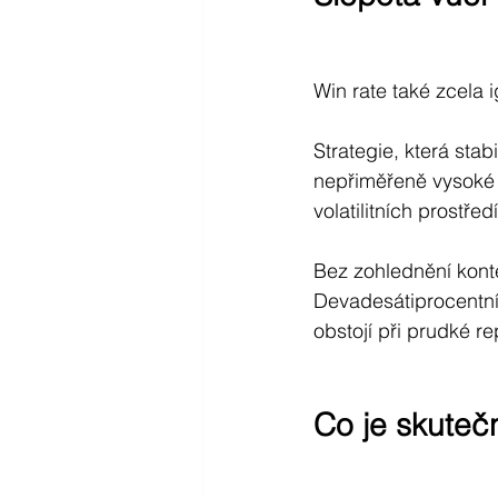
Win rate také zcela i
Strategie, která sta
nepřiměřeně vysoké z
volatilitních prostře
Bez zohlednění konte
Devadesátiprocentní 
obstojí při prudké rep
Co je skuteč