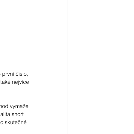
první číslo, 
 také nejvíce 
chod vymaže 
alita short 
 o skutečné 