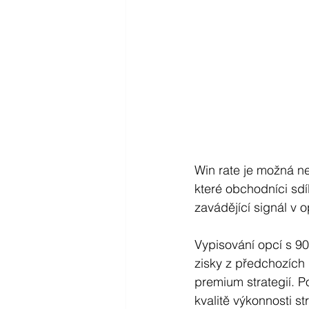
Win rate je možná nej
které obchodníci sdíl
zavádějící signál v o
Vypisování opcí s 9
zisky z předchozích d
premium strategií. P
kvalitě výkonnosti st