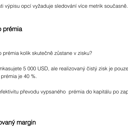
i výpisu opcí vyžaduje sledování více metrik současně.
o prémia
 prémia kolik skutečně zůstane v zisku?
yinkasujete 5 000 USD, ale realizovaný čistý zisk je pou
 prémia je 40 %.
efektivitu převodu vypsaného  prémia do kapitálu po zapo
kovaný margin