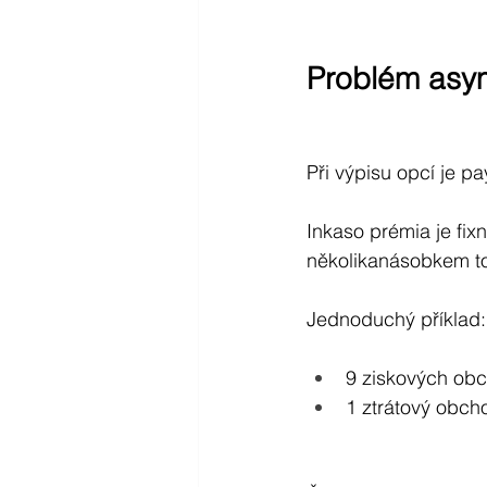
Problém asym
Při výpisu opcí je pa
Inkaso prémia je fix
několikanásobkem to
Jednoduchý příklad:
9 ziskových ob
1 ztrátový obc