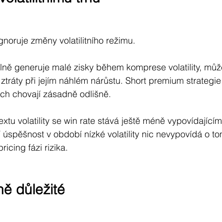
gnoruje změny volatilitního režimu.
bilně generuje malé zisky během komprese volatility, můž
tráty při jejím náhlém nárůstu. Short premium strategie
dích chovají zásadně odlišně.
xtu volatility se win rate stává ještě méně vypovídající
úspěšnost v období nízké volatility nic nevypovídá o tom
ricing fázi rizika.
ně důležité