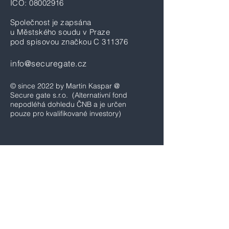
IČO:
08002916
Společnost je zapsána
u Městského soudu v Praze
pod spisovou značkou C 311376
info@securegate.cz
© since 2022 by Martin Kaspar @
Secure gate s.r.o.
(Alternativní fond
nepodléhá dohledu ČNB a je určen
pouze pro kvalifikované investory)
Domů
Aktuality a blog
Výkonnost fondu SG1
Opční obchody
Online opční kurzy