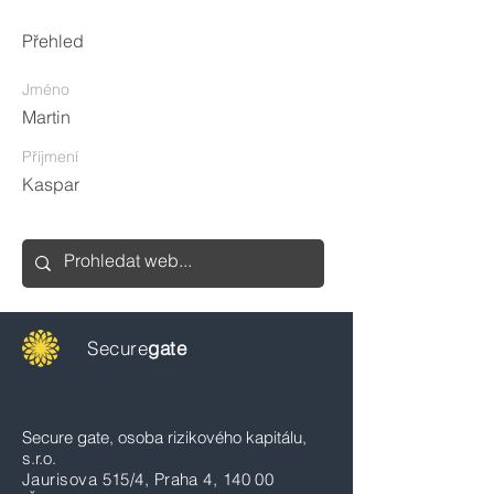
Přehled
Jméno
Martin
Příjmení
Kaspar
Secure
gate
Secure gate, osoba rizikového kapitálu,
s.r.o.
Jaurisova 515/4, Praha 4, 140 00