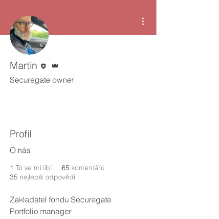
Další akce
Editor
Správce
Martin
Securegate owner
Profil
O nás
1
To se mi líbí
65
komentářů
35
nejlepší odpovědi
Zakladatel fondu Securegate
Portfolio manager