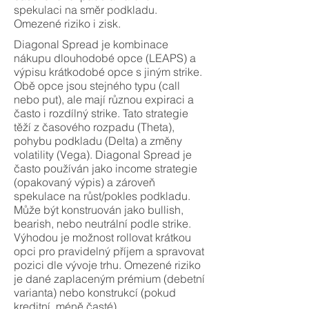
spekulaci na směr podkladu.
Omezené riziko i zisk.
Diagonal Spread je kombinace
nákupu dlouhodobé opce (LEAPS) a
výpisu krátkodobé opce s jiným strike.
Obě opce jsou stejného typu (call
nebo put), ale mají různou expiraci a
často i rozdílný strike. Tato strategie
těží z časového rozpadu (Theta),
pohybu podkladu (Delta) a změny
volatility (Vega). Diagonal Spread je
často používán jako income strategie
(opakovaný výpis) a zároveň
spekulace na růst/pokles podkladu.
Může být konstruován jako bullish,
bearish, nebo neutrální podle strike.
Výhodou je možnost rollovat krátkou
opci pro pravidelný příjem a spravovat
pozici dle vývoje trhu. Omezené riziko
je dané zaplaceným prémium (debetní
varianta) nebo konstrukcí (pokud
kreditní, méně časté).