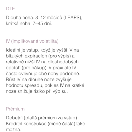
DTE
Dlouhá noha: 3–12 měsíců (LEAPS),
krátká noha: 7–45 dní.
IV (implikovaná volatilita)
Ideální je vstup, když je vyšší IV na
blízkých expiracích (pro výpis) a
relativně nižší IV na dlouhodobých
opcích (pro nákup). V praxi ale IV
často ovlivňuje obě nohy podobně.
Růst IV na dlouhé noze zvyšuje
hodnotu spreadu, pokles IV na krátké
noze snižuje riziko při výpisu.
Prémium
Debetní (platíš prémium za vstup).
Kreditní konstrukce (méně častá) také
možná.