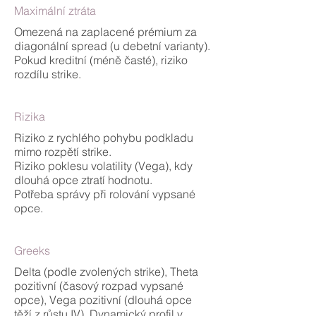
Maximální ztráta
Omezená na zaplacené prémium za
diagonální spread (u debetní varianty).
Pokud kreditní (méně časté), riziko
rozdílu strike.
Rizika
Riziko z rychlého pohybu podkladu
mimo rozpětí strike.
Riziko poklesu volatility (Vega), kdy
dlouhá opce ztratí hodnotu.
Potřeba správy při rolování vypsané
opce.
Greeks
Delta (podle zvolených strike), Theta
pozitivní (časový rozpad vypsané
opce), Vega pozitivní (dlouhá opce
těží z růstu IV). Dynamický profil v