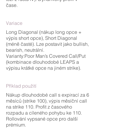
čase.
Variace
Long Diagonal (nákup long opce +
výpis short opce), Short Diagonal
(méně časté). Lze postavit jako bullish,
bearish, neutrální.
Varianty:Poor Man’s Covered Call/Put
(kombinace dlouhodobé LEAPS a
výpisu krátké opce na jiném strike).
Příklad použití
Nákup dlouhodobé call s expirací za 6
měsíců (strike 100), výpis měsíční call
na strike 110. Profit z časového
rozpadu a cíleného pohybu ke 110.
Rollování vypsané opce pro další
prémium.