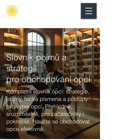
Secure
gate
Slovník pojmů a
strategií
pro obchodování opcí
Kompletní slovník opcí: strategie,
pojmy, řecká písmena a postupy
pro výpis opcí. Přehledně,
srozumitelně, pro začátečníky i
pokročilé. Naučte se obchodovat
opce efektivně.