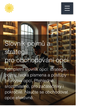
Secure
gate
Slovník pojmů a
strategií
pro obchodování opcí
Kompletní slovník opcí: strategie,
pojmy, řecká písmena a postupy
pro výpis opcí. Přehledně,
srozumitelně, pro začátečníky i
pokročilé. Naučte se obchodovat
opce efektivně.