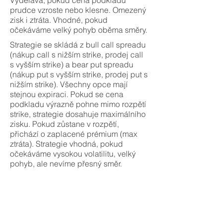
Vydělává, pokud cena podkladu
prudce vzroste nebo klesne. Omezený
zisk i ztráta. Vhodné, pokud
očekáváme velký pohyb oběma směry.
Strategie se skládá z bull call spreadu
(nákup call s nižším strike, prodej call
s vyšším strike) a bear put spreadu
(nákup put s vyšším strike, prodej put s
nižším strike). Všechny opce mají
stejnou expiraci. Pokud se cena
podkladu výrazně pohne mimo rozpětí
strike, strategie dosahuje maximálního
zisku. Pokud zůstane v rozpětí,
přichází o zaplacené prémium (max
ztráta). Strategie vhodná, pokud
očekáváme vysokou volatilitu, velký
pohyb, ale nevíme přesný směr.
Strategie