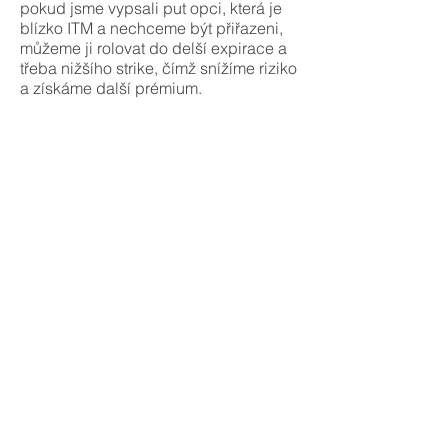
pokud jsme vypsali put opci, která je
blízko ITM a nechceme být přiřazeni,
můžeme ji rolovat do delší expirace a
třeba nižšího strike, čímž snížíme riziko
a získáme další prémium.
Správa pozic
Pokročilý