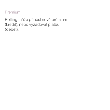
Prémium
Rolling může přinést nové prémium
(kredit), nebo vyžadovat platbu
(debet).
Margin
Ano, záleží na nové pozici.
Poznámky
Pokročilá správa opcí, kupuje čas na
korekci trhu. Důležité mít plán.
Tagy
rolling, rolování, správa pozic, výměna
opce, přerolování, roll, rollování opce,