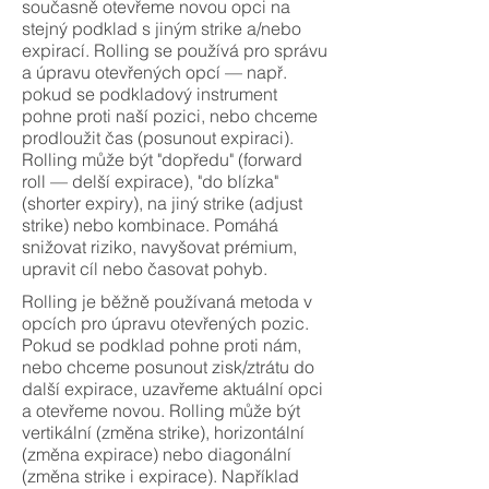
současně otevřeme novou opci na
stejný podklad s jiným strike a/nebo
expirací. Rolling se používá pro správu
a úpravu otevřených opcí — např.
pokud se podkladový instrument
pohne proti naší pozici, nebo chceme
prodloužit čas (posunout expiraci).
Rolling může být "dopředu" (forward
roll — delší expirace), "do blízka"
(shorter expiry), na jiný strike (adjust
strike) nebo kombinace. Pomáhá
snižovat riziko, navyšovat prémium,
upravit cíl nebo časovat pohyb.
Rolling je běžně používaná metoda v
opcích pro úpravu otevřených pozic.
Pokud se podklad pohne proti nám,
nebo chceme posunout zisk/ztrátu do
další expirace, uzavřeme aktuální opci
a otevřeme novou. Rolling může být
vertikální (změna strike), horizontální
(změna expirace) nebo diagonální
(změna strike i expirace). Například