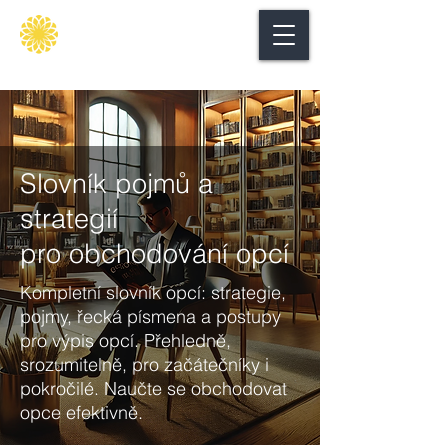
Secure
gate
Slovník pojmů a
strategií
pro obchodování opcí
Kompletní slovník opcí: strategie,
pojmy, řecká písmena a postupy
pro výpis opcí. Přehledně,
srozumitelně, pro začátečníky i
pokročilé. Naučte se obchodovat
opce efektivně.