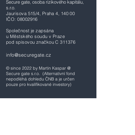
Secure gate, osoba rizikového kapitálu,
s.r.o.
Jaurisova 515/4, Praha 4, 140 00
IČO:
08002916
Společnost je zapsána
u Městského soudu v Praze
pod spisovou značkou C 311376
info@securegate.cz
© since 2022 by Martin Kaspar @
Secure gate s.r.o.
(Alternativní fond
nepodléhá dohledu ČNB a je určen
pouze pro kvalifikované investory)
Domů
Aktuality a blog
Výkonnost fondu SG1