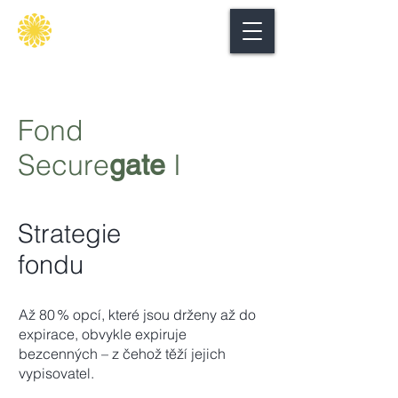
Secure
gate
Fond
Secure
I
gate
Strategie
fondu
Až 80 % opcí, které jsou drženy až do
expirace, obvykle expiruje
bezcenných – z čehož těží jejich
vypisovatel.