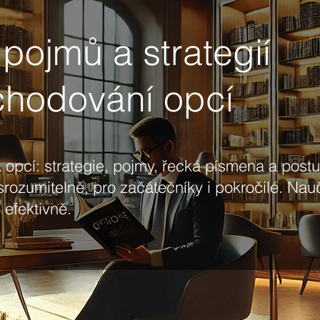
 pojmů a strategií
chodování opcí
 opcí: strategie, pojmy, řecká písmena a post
srozumitelně, pro začátečníky i pokročilé. Nau
efektivně.