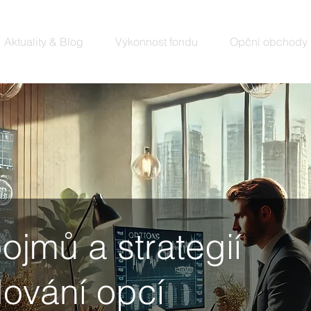
Aktuality & Blog
Výkonnost fondu
Opční obchody
pojmů a strategií
ování opcí