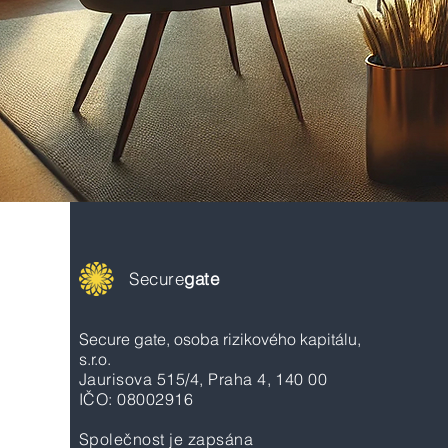
Secure
gate
Secure gate, osoba rizikového kapitálu,
s.r.o.
Jaurisova 515/4, Praha 4, 140 00
IČO: 08002916
Společnost je zapsána