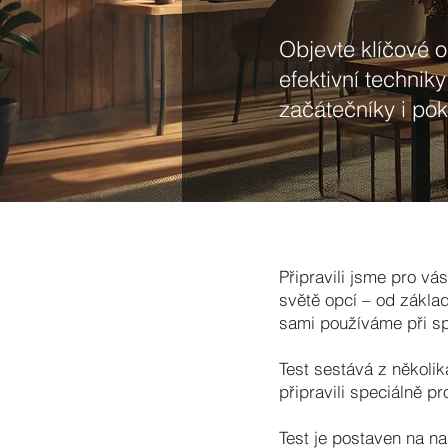
Objevte klíčové 
efektivní technik
začátečníky i pok
Připravili jsme pro vás
světě opcí – od základ
sami používáme při s
Test sestává z několi
připravili speciálně p
Test je postaven na n