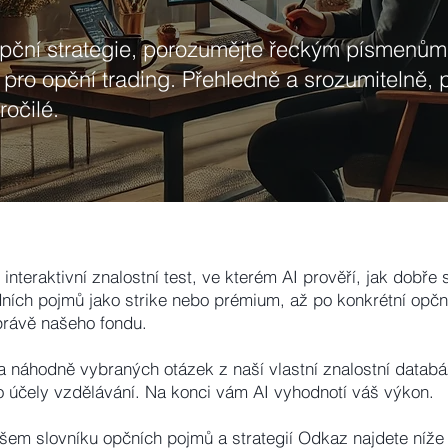
opční strategie, porozumějte řeckým písmenům
y pro opční trading. Přehledně a srozumitelně, 
ročilé.
 interaktivní znalostní test, ve kterém AI prověří, jak dobře 
ních pojmů jako strike nebo prémium, až po konkrétní opční
právě našeho fondu.
ka náhodně vybraných otázek z naší vlastní znalostní databá
ro účely vzdělávání. Na konci vám AI vyhodnotí váš výkon.
ašem slovníku opčních pojmů a strategií Odkaz najdete níž