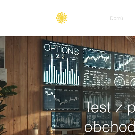
Secure
gate
Domů
Test z 
obchod