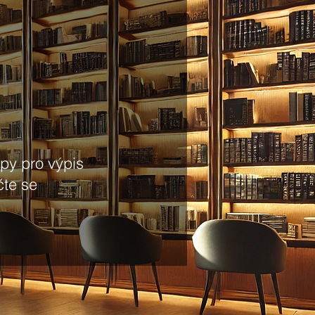
upy pro výpis
čte se