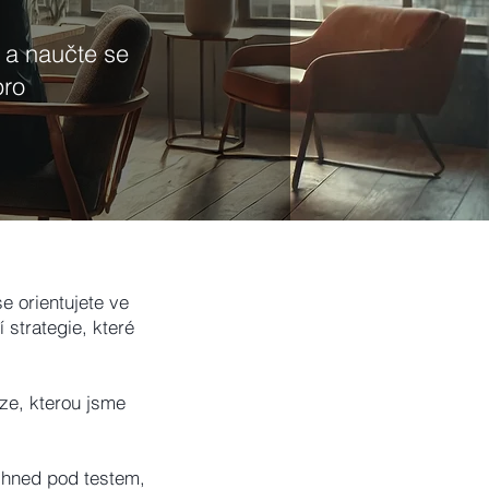
 a naučte se
pro
se orientujete ve
 strategie, které
ze, kterou jsme
e hned pod testem,