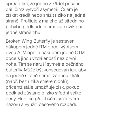
spread tím, že jedno z křídel posune
dál, čímž vytvoří asymetrii. Cílem je
získat kredit nebo snížit riziko na jedné
straně. Profituje z malého až středního
pohybu podkladu a omezuje riziko na
jedné straně trhu.
Broken Wing Butterfly je sestaven
nákupem jedné ITM opce, výpisem
dvou ATM opcí a nákupem jedné OTM
opce s jinou vzdáleností než první
noha. Tím se naruší symetrie běžného
butterfly. Může být konstruován tak, aby
na jedné straně neměl žádnou ztrátu
(např. bez rizika směrem dolů),
přičemž stále umožňuje zisk, pokud
podklad zůstane blízko střední strike
ceny. Hodí se při lehkém směrovém
názoru a využití časového rozpadu.
Strategie