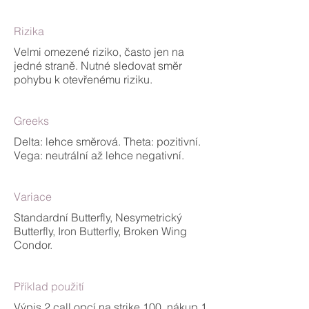
Rizika
Velmi omezené riziko, často jen na
jedné straně. Nutné sledovat směr
pohybu k otevřenému riziku.
Greeks
Delta: lehce směrová. Theta: pozitivní.
Vega: neutrální až lehce negativní.
Variace
Standardní Butterfly, Nesymetrický
Butterfly, Iron Butterfly, Broken Wing
Condor.
Příklad použití
Výpis 2 call opcí na strike 100, nákup 1