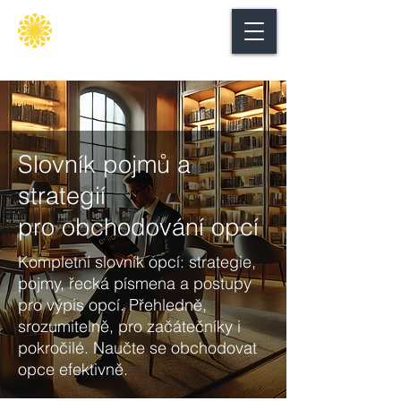
Secure
gate
Slovník pojmů a
strategií
pro obchodování opcí
Kompletní slovník opcí: strategie,
pojmy, řecká písmena a postupy
pro výpis opcí. Přehledně,
srozumitelně, pro začátečníky i
pokročilé. Naučte se obchodovat
opce efektivně.