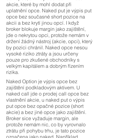
akcie, které by mohl dodat při
uplatnění opce. Naked put je výpis put
opce bez současné short pozice na
akcii a bez krytí jinou opcí. I když
broker blokuje margin jako zajištění,
jde o nekrytou opci, protože nemám v
držení žádný nástroj (akcie, opci), který
by pozici chránil. Naked opce nesou
vysoké riziko ztráty a jsou určeny
pouze pro zkušené obchodníky s
velkým kapitálem a dobrým řízením
rizika.
Naked Option je výpis opce bez
zajištění podkladovým aktivem. U
naked call jde o prodej call opce bez
vlastnění akcie, u naked put o výpis
put opce bez opačné pozice (short
akcie) a bez jiné opce jako zajištění.
Broker sice vyžaduje margin, ale
protože nemám nic, co by vyrovnalo
ztrátu při pohybu trhu, je tato pozice
označena jako naked. Například