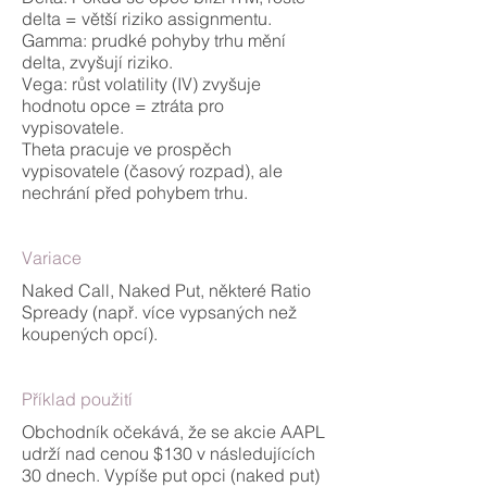
delta = větší riziko assignmentu.
Gamma: prudké pohyby trhu mění
delta, zvyšují riziko.
Vega: růst volatility (IV) zvyšuje
hodnotu opce = ztráta pro
vypisovatele.
Theta pracuje ve prospěch
vypisovatele (časový rozpad), ale
nechrání před pohybem trhu.
Variace
Naked Call, Naked Put, některé Ratio
Spready (např. více vypsaných než
koupených opcí).
Příklad použití
Obchodník očekává, že se akcie AAPL
udrží nad cenou $130 v následujících
30 dnech. Vypíše put opci (naked put)