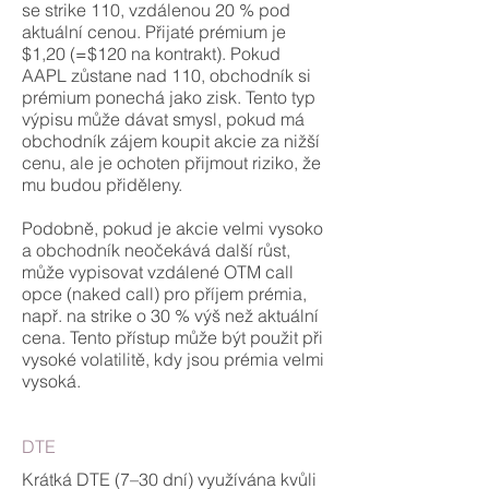
se strike 110, vzdálenou 20 % pod
aktuální cenou. Přijaté prémium je
$1,20 (=$120 na kontrakt). Pokud
AAPL zůstane nad 110, obchodník si
prémium ponechá jako zisk. Tento typ
výpisu může dávat smysl, pokud má
obchodník zájem koupit akcie za nižší
cenu, ale je ochoten přijmout riziko, že
mu budou přiděleny.
Podobně, pokud je akcie velmi vysoko
a obchodník neočekává další růst,
může vypisovat vzdálené OTM call
opce (naked call) pro příjem prémia,
např. na strike o 30 % výš než aktuální
cena. Tento přístup může být použit při
vysoké volatilitě, kdy jsou prémia velmi
vysoká.
DTE
Krátká DTE (7–30 dní) využívána kvůli