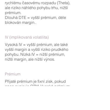
rychlému časovému rozpadu (Theta),
ale riziko náhlého pohybu trhu, nižší
prémium.
Dlouhá DTE = vyšší prémium, déle
blokován margin..
IV (implikovaná volatilita)
Vysoká IV = vyšší prémium, ale také
vyšší margin a vyšší riziko prudkého
pohybu. Nízká IV = nižší prémium,
nižší margin, ale nižší výnos.
Prémium
Přijaté prémium je fixní zisk, pokud
opce expiruje OTM. Vysoké prémium
láká, ale proti tomu stojí vyšší riziko.
Margin