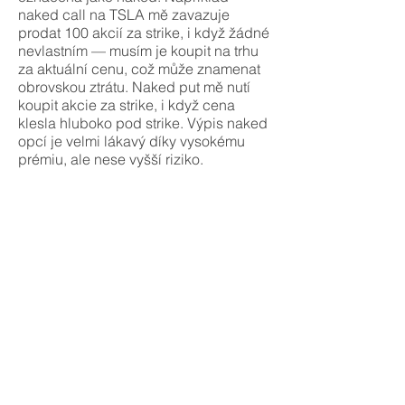
naked call na TSLA mě zavazuje
prodat 100 akcií za strike, i když žádné
nevlastním — musím je koupit na trhu
za aktuální cenu, což může znamenat
obrovskou ztrátu. Naked put mě nutí
koupit akcie za strike, i když cena
klesla hluboko pod strike. Výpis naked
opcí je velmi lákavý díky vysokému
prémiu, ale nese vyšší riziko.
Základní pojmy
Pokročilý