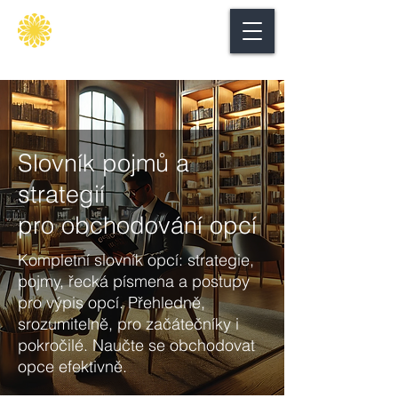
Secure
gate
Slovník pojmů a
strategií
pro obchodování opcí
Kompletní slovník opcí: strategie,
pojmy, řecká písmena a postupy
pro výpis opcí. Přehledně,
srozumitelně, pro začátečníky i
pokročilé. Naučte se obchodovat
opce efektivně.