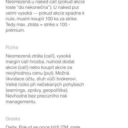
Neomezená u naked call (pokud akcie
roste “do nekonečna”). U naked put
velmi vysoká — pokud akcie spadne k
nule, musím koupit 100 ks za strike.
Tedy max. ztráta = strike x 100 -
prémium.
Rizika
Neomezená ztráta (call), vysoká
margin call hrozba, nutnost dodat
akcie (call) nebo koupit akcie za
nevýhodnou cenu (put). Možná
likvidace účtu, dluh vůči brokerovi.
Velké riziko při nečekaných pohybech
(earnings, zprávy, geopolitika).
Nevhodné bez precizního risk
managementu.
Greeks
Delta: Pokud se opce blíží ITM, roste