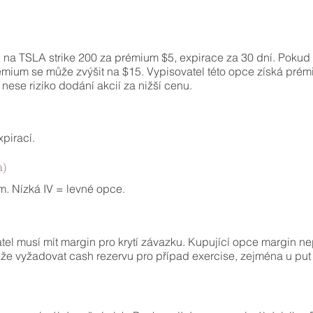
ci na TSLA strike 200 za prémium $5, expirace za 30 dní. Poku
émium se může zvýšit na $15. Vypisovatel této opce získá pré
ese riziko dodání akcií za nižší cenu.
xpirací.
a)
m. Nízká IV = levné opce.
tel musí mít margin pro krytí závazku. Kupující opce margin nep
že vyžadovat cash rezervu pro případ exercise, zejména u put 