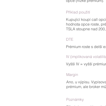
opce (nízké prémium).
Příklad použití
Kupující koupí call op
hodnota opce roste, pr
TSLA stoupne nad 200, n
DTE
Prémium roste s delší e
IV (implikovaná volatilit
Vyšší IV = vyšší prémiu
Margin
Ano, u výpisu. Vypisova
prémium, ale broker mů
Poznámky