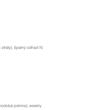
tráty), špatný odhad IV,
uhodobá prémia), weekly