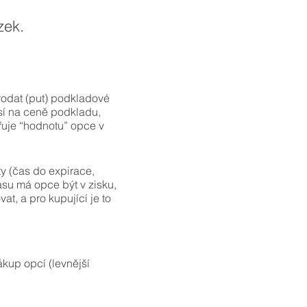
zek.
prodat (put) podkladové
isí na ceně podkladu,
dřuje “hodnotu” opce v
y (čas do expirace,
času má opce být v zisku,
at, a pro kupující je to
ákup opcí (levnější