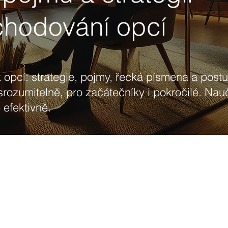
chodování opcí
 opcí: strategie, pojmy, řecká písmena a post
srozumitelně, pro začátečníky i pokročilé. Nau
efektivně.
Základní pojmy