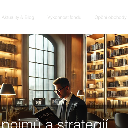
Aktuality & Blog
Výkonnost fondu
Opční obchody
 pojmů a strategií