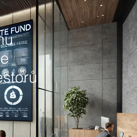
mu
me
estorů