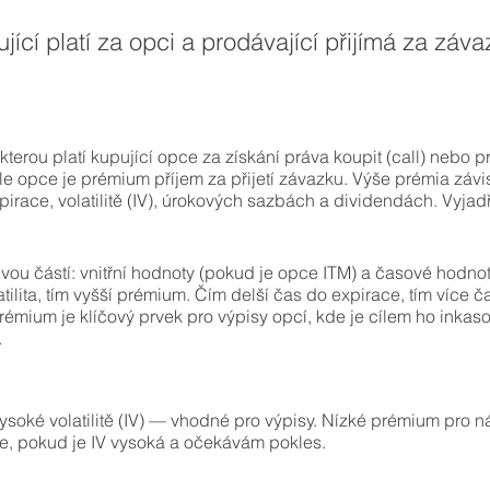
jící platí za opci a prodávající přijímá za záva
terou platí kupující opce za získání práva koupit (call) nebo 
le opce je prémium příjem za přijetí závazku. Výše prémia záv
pirace, volatilitě (IV), úrokových sazbách a dividendách. Vyja
ou částí: vnitřní hodnoty (pokud je opce ITM) a časové hodnot
olatilita, tím vyšší prémium. Čím delší čas do expirace, tím více 
émium je klíčový prvek pro výpisy opcí, kde je cílem ho inkasov
.
ysoké volatilitě (IV) — vhodné pro výpisy. Nízké prémium pro n
e, pokud je IV vysoká a očekávám pokles.