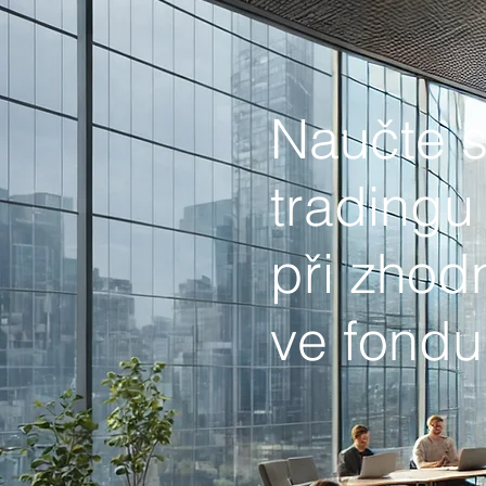
Naučte 
tradingu
při zhod
ve fondu