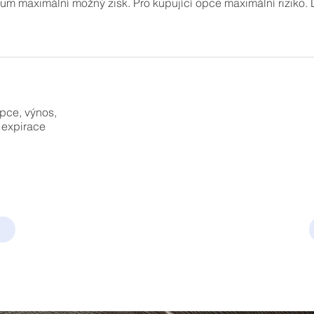
ium maximální možný zisk. Pro kupující opce maximální riziko. D
pce, výnos,
, expirace