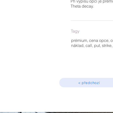
Při výpisu opcí je prém
Theta decay.
Tagy
prémium, cena opce, o
náklad, call, put, strike
< předchozí