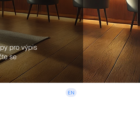
upy pro výpis
čte se
EN
Začátečník