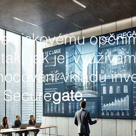
se ziskovému opční
 tak, jak jej využívá
nocování vkladů inv
 Secure
gate.