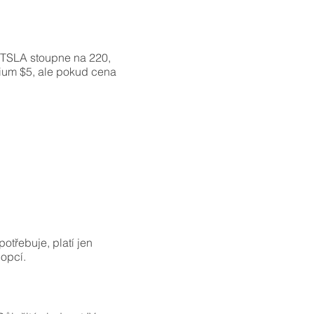
d TSLA stoupne na 220,
mium $5, ale pokud cena
otřebuje, platí jen
opcí­.