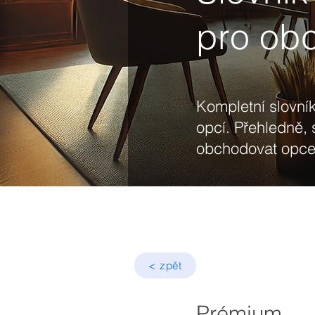
pro ob
Kompletní slovník
opcí. Přehledně, 
obchodovat opce 
< zpět
Prémium