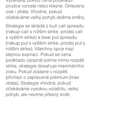
Vydělává, pokud cena podkladu
prudce vzroste nebo klesne. Omezený
zisk i ztráta. Vhodné, pokud
očekáváme velký pohyb oběma směry.
Strategie se skládá z bull call spreadu
(nákup call s nižším strike, prodej call
s vyšším strike) a bear put spreadu
(nákup put s vyšším strike, prodej put s
nižším strike). Všechny opce mají
stejnou expiraci. Pokud se cena
podkladu výrazně pohne mimo rozpětí
strike, strategie dosahuje maximálního
zisku. Pokud zůstane v rozpětí,
přichází o zaplacené prémium (max
ztráta). Strategie vhodná, pokud
očekáváme vysokou volatilitu, velký
pohyb, ale nevíme přesný směr.
Strategie