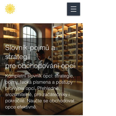
Secure
gate
Slovník pojmů a
strategií
pro obchodování opcí
Kompletní slovník opcí: strategie,
pojmy, řecká písmena a postupy
pro výpis opcí. Přehledně,
srozumitelně, pro začátečníky i
pokročilé. Naučte se obchodovat
opce efektivně.