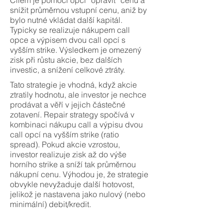
Cílem je pomocí opcí “opravit” cenu a
snížit průměrnou vstupní cenu, aniž by
bylo nutné vkládat další kapitál.
Typicky se realizuje nákupem call
opce a výpisem dvou call opcí s
vyšším strike. Výsledkem je omezený
zisk při růstu akcie, bez dalších
investic, a snížení celkové ztráty.
Tato strategie je vhodná, když akcie
ztratily hodnotu, ale investor je nechce
prodávat a věří v jejich částečné
zotavení. Repair strategy spočívá v
kombinaci nákupu call a výpisu dvou
call opcí na vyšším strike (ratio
spread). Pokud akcie vzrostou,
investor realizuje zisk až do výše
horního strike a sníží tak průměrnou
nákupní cenu. Výhodou je, že strategie
obvykle nevyžaduje další hotovost,
jelikož je nastavena jako nulový (nebo
minimální) debit/kredit.