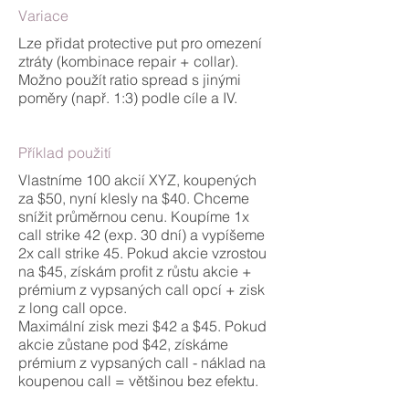
Variace
Lze přidat protective put pro omezení
ztráty (kombinace repair + collar).
Možno použít ratio spread s jinými
poměry (např. 1:3) podle cíle a IV.
Příklad použití
Vlastníme 100 akcií XYZ, koupených
za $50, nyní klesly na $40. Chceme
snížit průměrnou cenu. Koupíme 1x
call strike 42 (exp. 30 dní) a vypíšeme
2x call strike 45. Pokud akcie vzrostou
na $45, získám profit z růstu akcie +
prémium z vypsaných call opcí + zisk
z long call opce.
Maximální zisk mezi $42 a $45. Pokud
akcie zůstane pod $42, získáme
prémium z vypsaných call - náklad na
koupenou call = většinou bez efektu.