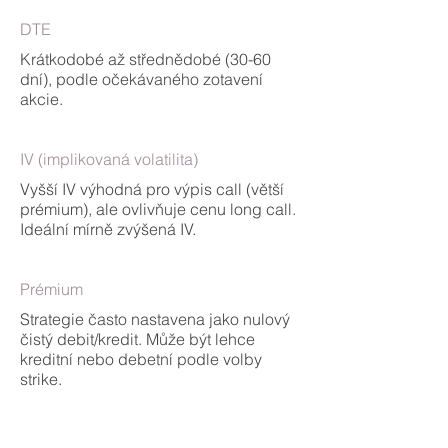
DTE
Krátkodobé až střednědobé (30-60
dní), podle očekávaného zotavení
akcie.
IV (implikovaná volatilita)
Vyšší IV výhodná pro výpis call (větší
prémium), ale ovlivňuje cenu long call.
Ideální mírně zvýšená IV.
Prémium
Strategie často nastavena jako nulový
čistý debit/kredit. Může být lehce
kreditní nebo debetní podle volby
strike.
Margin