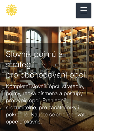
Secure
gate
Slovník pojmů a
strategií
pro obchodování opcí
Kompletní slovník opcí: strategie,
pojmy, řecká písmena a postupy
pro výpis opcí. Přehledně,
srozumitelně, pro začátečníky i
pokročilé. Naučte se obchodovat
opce efektivně.