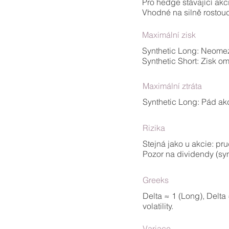
Pro hedge stávající akc
Vhodné na silně rostoucí
Maximální zisk
Synthetic Long: Neomeze
Synthetic Short: Zisk o
Maximální ztráta
Synthetic Long: Pád akc
Rizika
Stejná jako u akcie: pr
Pozor na dividendy (syn
Greeks
Delta ≈ 1 (Long), Delta 
volatility.
Variace