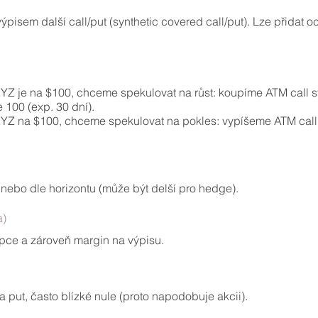
pisem další call/put (synthetic covered call/put). Lze přidat o
YZ je na $100, chceme spekulovat na růst: koupíme ATM call str
 100 (exp. 30 dní).
 XYZ na $100, chceme spekulovat na pokles: vypíšeme ATM cal
nebo dle horizontu (může být delší pro hedge).
a)
opce a zároveň margin na výpisu.
a put, často blízké nule (proto napodobuje akcii).