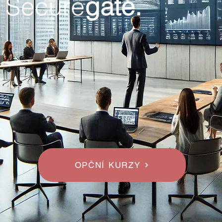
 Secure
gate.
OPČNÍ KURZY