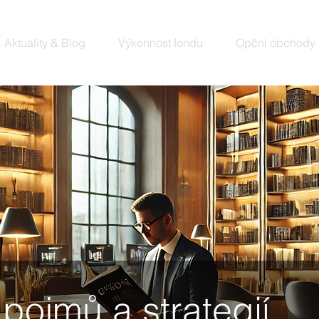
Aktuality & Blog
Výkonnost fondu
Opční obchody
 pojmů a strategií