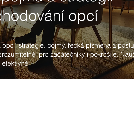
chodování opcí
 opcí: strategie, pojmy, řecká písmena a post
srozumitelně, pro začátečníky i pokročilé. Nau
efektivně.
Strategie