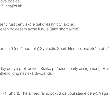
iové pozice.
/klesající trh.
ný růst ceny akcie (jako vlastnictví akcie).
mezen poklesem akcie k nule (jako short akcie).
ie na 0 (celá hodnota).Synthetic Short: Neomezená ztráta při r
udký pohyb proti pozici. Riziko přiřazení (early assignment). Ma
thetic long nezíská dividendu).
≈ -1 (Short). Theta (neutrální, pokud call/put stejné ceny). Ve