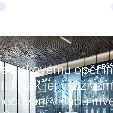
se ziskovému opční
 tak, jak jej využívá
nocování vkladů inv