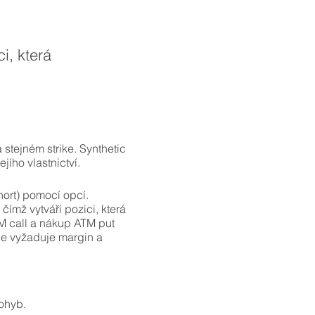
i, která
tejném strike. Synthetic
jího vlastnictví.
short) pomocí opcí.
čímž vytváří pozici, která
TM call a nákup ATM put
 ale vyžaduje margin a
ohyb.