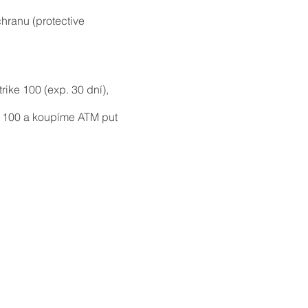
chranu (protective
ike 100 (exp. 30 dní),
l 100 a koupíme ATM put