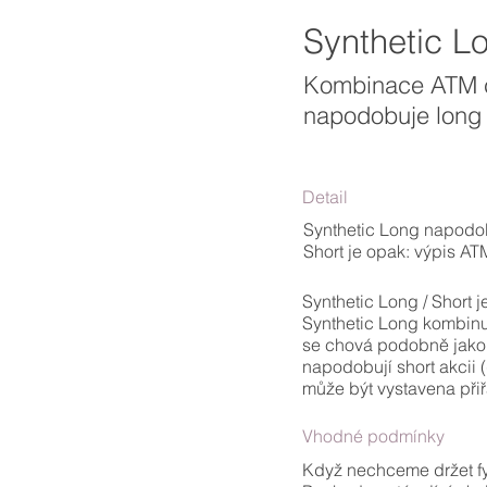
Synthetic Lo
Kombinace ATM ca
napodobuje long 
Detail
Synthetic Long napodob
Short je opak: výpis ATM
Synthetic Long / Short j
Synthetic Long kombinuj
se chová podobně jako d
napodobují short akcii (
může být vystavena přiř
Vhodné podmínky
Když nechceme držet fy