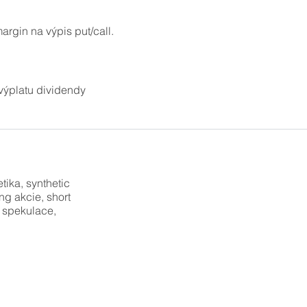
rgin na výpis put/call.
 výplatu dividendy
tika, synthetic
ong akcie, short
1, spekulace,