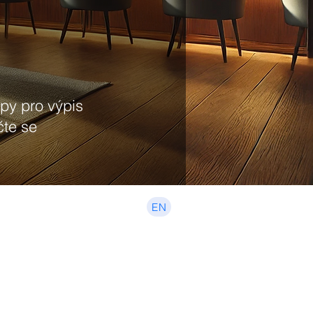
upy pro výpis
čte se
EN
Pokročilý,
Spekulace,
Hedging