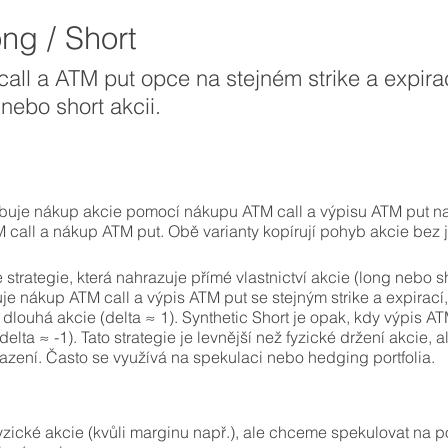
ng / Short
ll a ATM put opce na stejném strike a expirac
nebo short akcii.
uje nákup akcie pomocí nákupu ATM call a výpisu ATM put na s
 call a nákup ATM put. Obě varianty kopírují pohyb akcie bez je
e strategie, která nahrazuje přímé vlastnictví akcie (long nebo 
e nákup ATM call a výpis ATM put se stejným strike a expirací, 
louhá akcie (delta ≈ 1). Synthetic Short je opak, kdy výpis A
delta ≈ -1). Tato strategie je levnější než fyzické držení akcie,
azení. Často se využívá na spekulaci nebo hedging portfolia.
zické akcie (kvůli marginu např.), ale chceme spekulovat na p