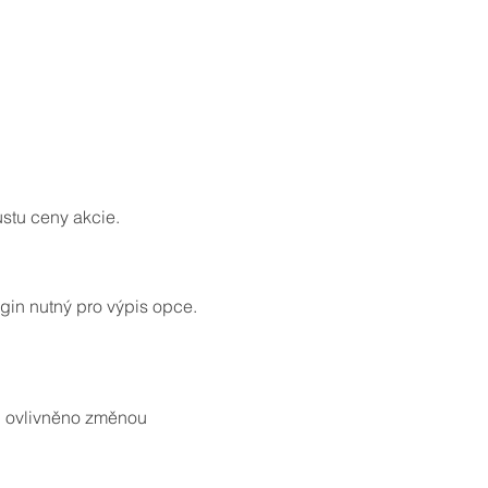
ůstu ceny akcie.
rgin nutný pro výpis opce.
ga: ovlivněno změnou