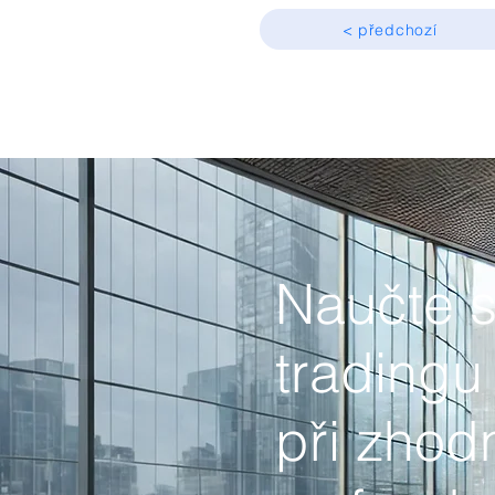
< předchozí
Naučte 
tradingu
při zhod