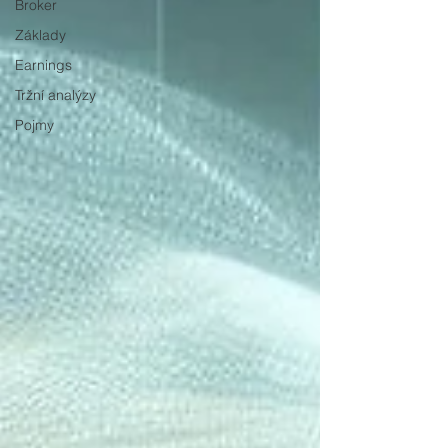
Broker
Základy
Earnings
Tržní analýzy
Pojmy