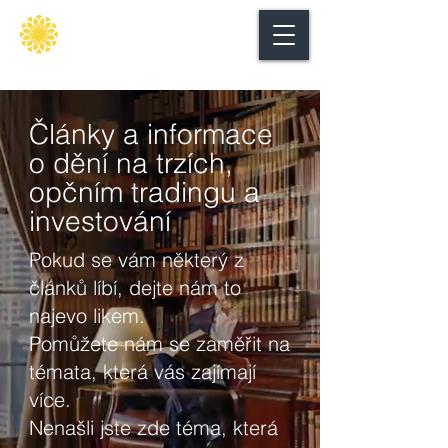
Secure
gate
Články a informace
o dění na trzích,
opčním tradingu a
investování
Pokud se vám některý z
článků líbí, dejte nám to
najevo likem.
Pomůžete nám se zaměřit na
témata, která vás zajímají
více.
Nenašli jste zde téma, která