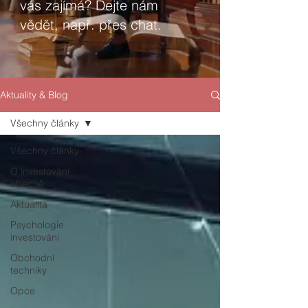
vás zajímá? Dejte nám
vědět, např. přes chat.
Aktuality & Blog
Všechny články
Všechny články
O investování
obecně
Aktualita
Psychologie
investování
Obchodní
techniky
Opce