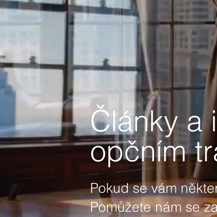
Články a 
opčním tr
Pokud se vám některý
Pomůžete nám se zamě