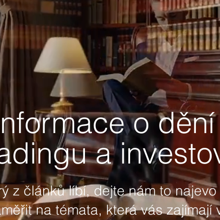
informace o dění 
adingu a investo
 z článků líbí, dejte nám to najevo 
řit na témata, která vás zajímají 