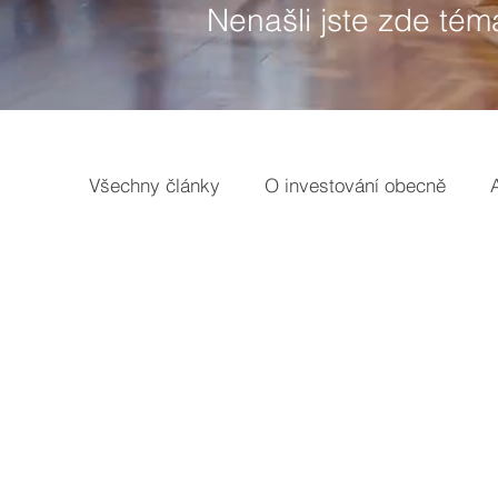
Nenašli jste zde tém
Všechny články
O investování obecně
Opce
Broker
Základy
Earnin