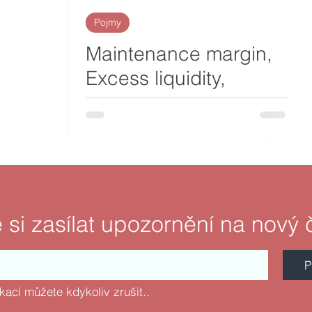
Pojmy
Maintenance margin,
Excess liquidity,
Available funds, Equity
with loan
 si zasílat upozornění na nový 
P
fikací můžete kdykoliv zrušit..