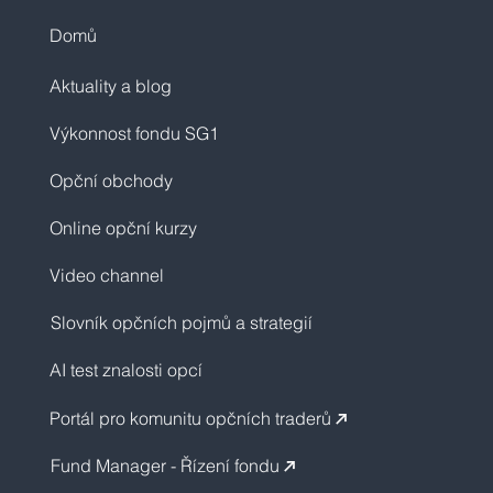
Domů
Aktuality a blog
Výkonnost fondu SG1
Opční obchody
Online opční kurzy
Video channel
Slovník opčních pojmů a strategií
AI test znalosti opcí
Portál pro komunitu opčních traderů
↗︎
Fund Manager - Řízení fondu
↗︎