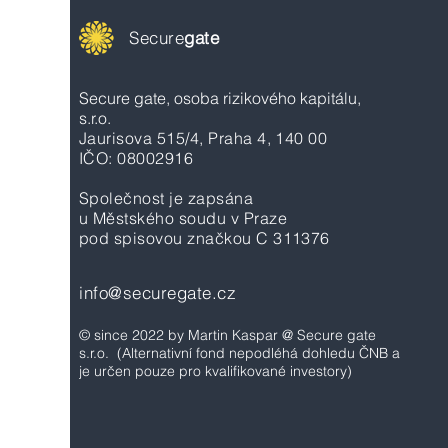
Secure
gate
Secure gate, osoba rizikového kapitálu,
s.r.o.
Jaurisova 515/4, Praha 4, 140 00
IČO: 08002916
Společnost je zapsána
u Městského soudu v Praze
pod spisovou značkou C 311376
info@securegate.cz
© since 2022 by Martin Kaspar @ Secure gate
s.r.o.
(Alternativní fond nepodléhá dohledu ČNB a
je určen pouze pro kvalifikované investory)