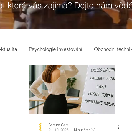
a, která vás zajímá? Dejte nám vědě
Aktualita
Psychologie investování
Obchodní techni
gs
Tržní analýzy
Pojmy
Secure Gate
21. 10. 2025
Minut čtení: 3