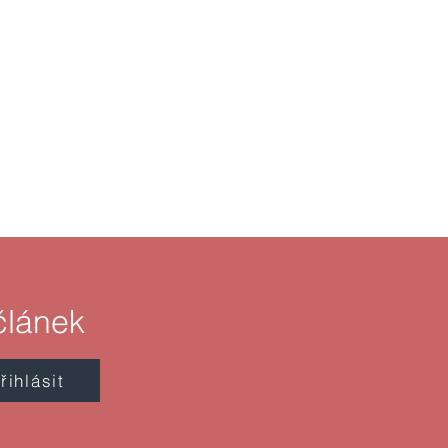
článek
řihlásit