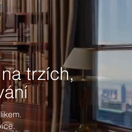
na trzích,
vání
likem.
více.