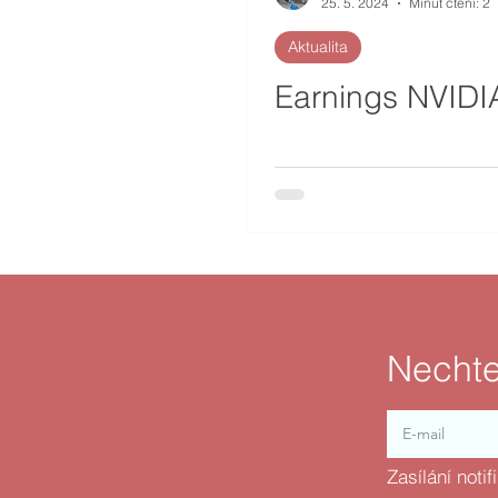
25. 5. 2024
Minut čtení: 2
Aktualita
Earnings NVIDI
Nechte
Zasílání noti