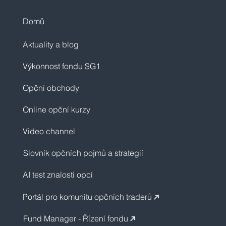
Domů
Aktuality a blog
Výkonnost fondu SG1
Opční obchody
Online opční kurzy
Video channel
Slovník opčních pojmů a strategií
AI test znalosti opcí
Portál pro komunitu opčních traderů
↗︎
Fund Manager - Řízení fondu
↗︎