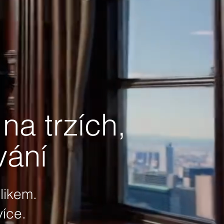
na trzích,
vání
likem.
více.