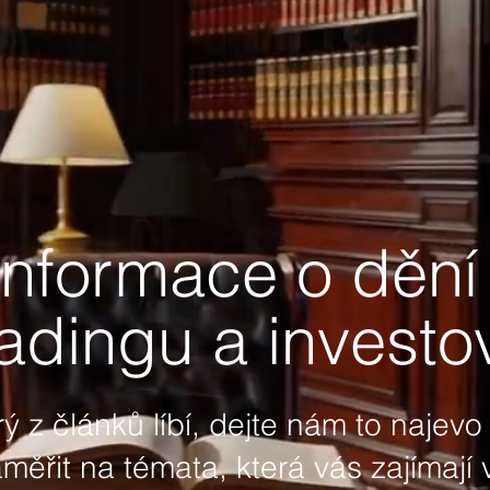
informace o dění 
adingu a investo
 z článků líbí, dejte nám to najevo 
řit na témata, která vás zajímají 