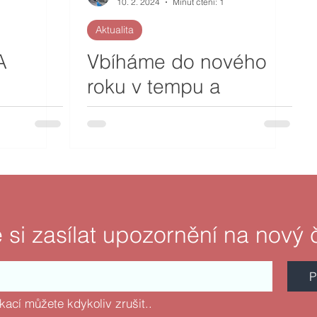
10. 2. 2024
Minut čtení: 1
Aktualita
A
Vbíháme do nového
roku v tempu a
sentimentu ze závěru
roku 2023
 si zasílat upozornění na nový 
P
fikací můžete kdykoliv zrušit..