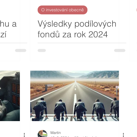
O investování obecně
rhu a
Výsledky podílových
zí
fondů za rok 2024
Martin