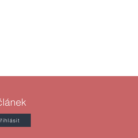
článek
řihlásit