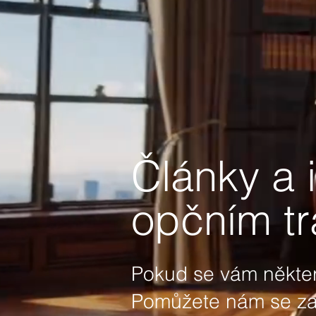
Články a 
opčním tr
Pokud se vám některý
Pomůžete nám se zamě