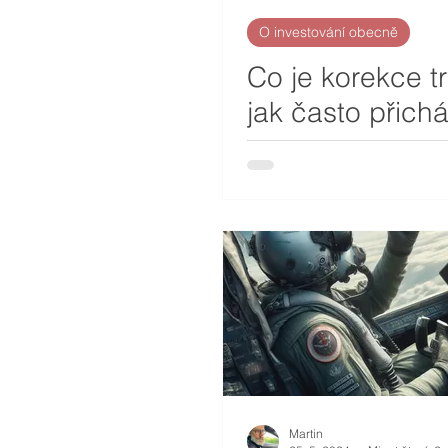
O investování obecně
Co je korekce t
jak často přichá
Martin