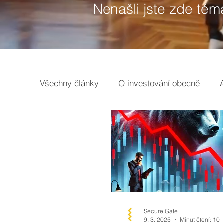
Nenašli jste zde tém
Všechny články
O investování obecně
Opce
Broker
Základy
Earnin
Secure Gate
9. 3. 2025
Minut čtení: 10