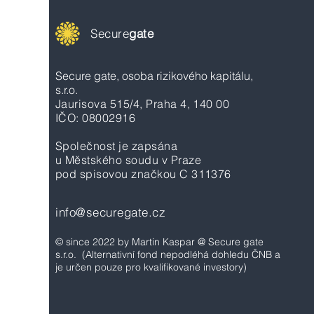
Secure
gate
Secure gate, osoba rizikového kapitálu,
s.r.o.
Jaurisova 515/4, Praha 4, 140 00
IČO: 08002916
Společnost je zapsána
u Městského soudu v Praze
pod spisovou značkou C 311376
info@securegate.cz
© since 2022 by Martin Kaspar @ Secure gate
s.r.o.
(Alternativní fond nepodléhá dohledu ČNB a
je určen pouze pro kvalifikované investory)