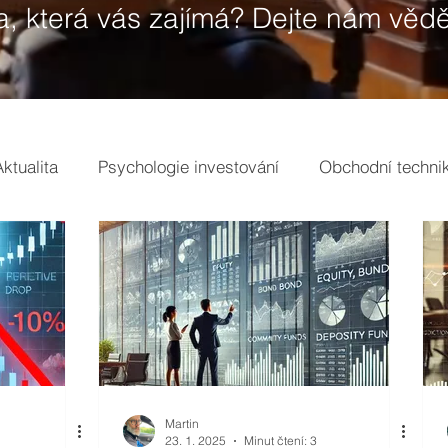
a, která vás zajímá? Dejte nám vědě
Aktualita
Psychologie investování
Obchodní techni
gs
Tržní analýzy
Pojmy
Martin
23. 1. 2025
Minut čtení: 3