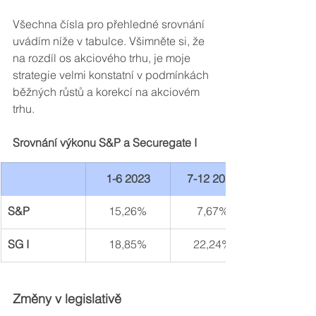
Všechna čísla pro přehledné srovnání 
uvádím níže v tabulce. Všimněte si, že 
na rozdíl os akciového trhu, je moje 
strategie velmi konstatní v podmínkách 
běžných růstů a korekcí na akciovém 
trhu. 
Srovnání výkonu S&P a Securegate I
1-6 2023
7-12 2023
S&P
15,26%
7,67%
SG I
18,85%
22,24%
Změny v legislativě