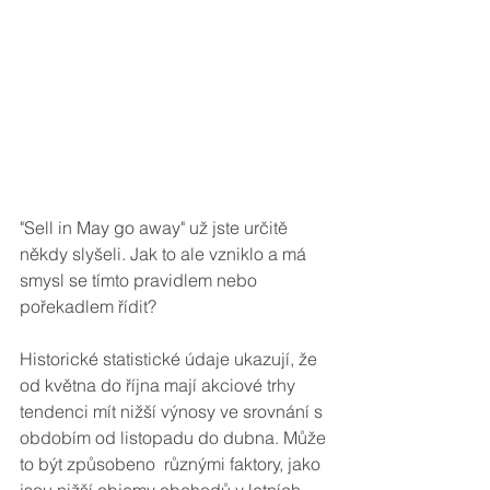
"Sell in May go away" už jste určitě 
někdy slyšeli. Jak to ale vzniklo a má 
smysl se tímto pravidlem nebo 
pořekadlem řídit?
Historické statistické údaje ukazují, že 
od května do října mají akciové trhy 
tendenci mít nižší výnosy ve srovnání s 
obdobím od listopadu do dubna. Může 
to být způsobeno  různými faktory, jako 