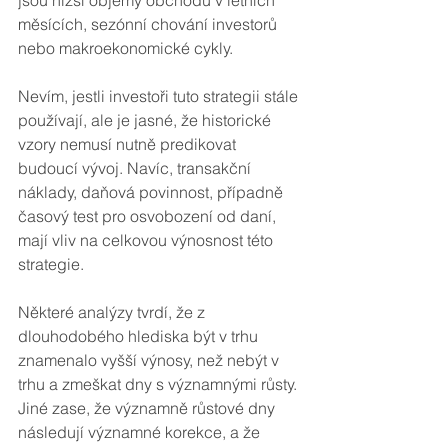
jsou nižší objemy obchodů v letních 
měsících, sezónní chování investorů 
nebo makroekonomické cykly. 
Nevím, jestli investoři tuto strategii stále 
používají, ale je jasné, že historické 
vzory nemusí nutně predikovat 
budoucí vývoj. Navíc, transakční 
náklady, daňová povinnost, případně 
časový test pro osvobození od daní, 
mají vliv na celkovou výnosnost této 
strategie. 
Některé analýzy tvrdí, že z 
dlouhodobého hlediska být v trhu 
znamenalo vyšší výnosy, než nebýt v 
trhu a zmeškat dny s významnými růsty. 
Jiné zase, že významně růstové dny 
následují významné korekce, a že 