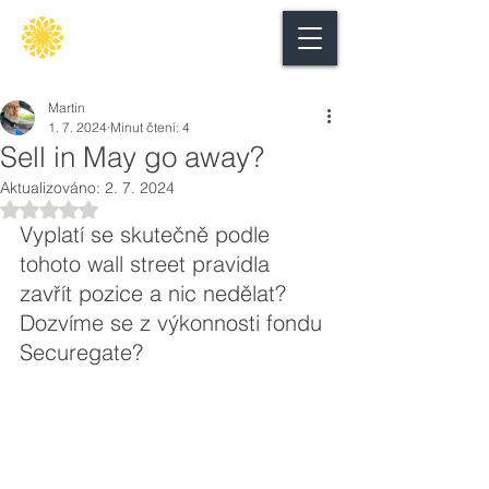
Secure
gate
Martin
1. 7. 2024
Minut čtení: 4
Sell in May go away?
Aktualizováno:
2. 7. 2024
Hodnoceno NaN z 5 hvězdiček.
Vyplatí se skutečně podle 
tohoto wall street pravidla 
zavřít pozice a nic nedělat? 
Dozvíme se z výkonnosti fondu 
Securegate?