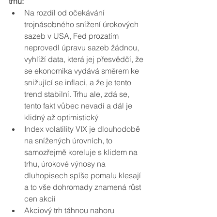
trhu:
Na rozdíl od očekávání 
trojnásobného snížení úrokových 
sazeb v USA, Fed prozatím 
neprovedl úpravu sazeb žádnou, 
vyhlíží data, která jej přesvědčí, že 
se ekonomika vydává směrem ke 
snižující se inflaci, a že je tento 
trend stabilní. Trhu ale, zdá se, 
tento fakt vůbec nevadí a dál je 
klidný až optimistický
Index volatility VIX je dlouhodobě 
na snížených úrovních, to 
samozřejmě koreluje s klidem na 
trhu, úrokové výnosy na 
dluhopisech spíše pomalu klesají 
a to vše dohromady znamená růst 
cen akcií
Akciový trh táhnou nahoru 