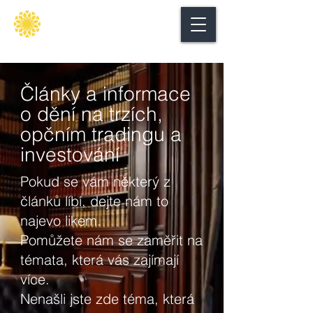
Secure
gate
Články a informace
o dění na trzích,
opčním tradingu a
investování
Pokud se vám některý z
článků líbí, dejte nám to
najevo likem.
Pomůžete nám se zaměřit na
témata, která vás zajímají
více.
Nenašli jste zde téma, která