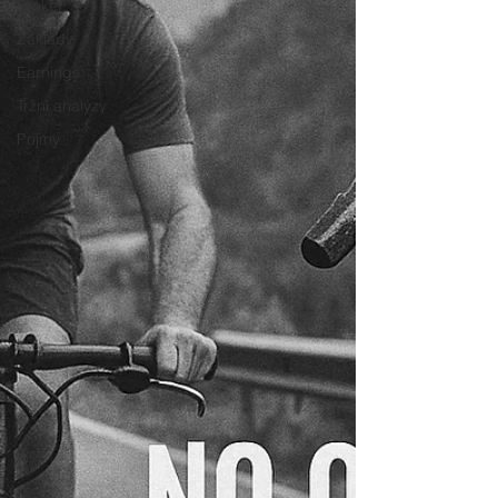
Broker
Základy
Earnings
Tržní analýzy
Pojmy