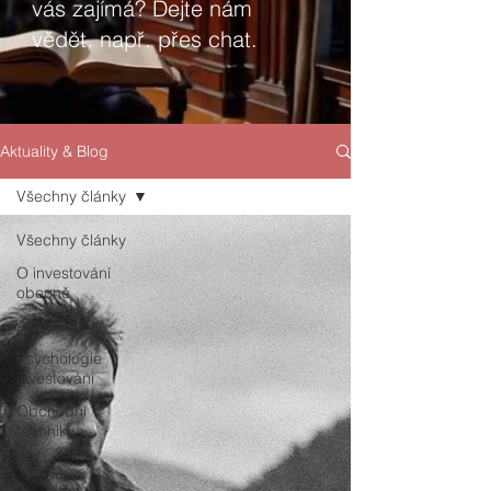
vás zajímá? Dejte nám
vědět, např. přes chat.
Aktuality & Blog
Všechny články
Všechny články
O investování
obecně
Aktualita
Psychologie
investování
Obchodní
techniky
Opce