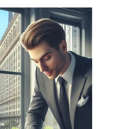
margin účty
Rozdíly mezi cah a margin účty přehledně
na jednom místě v článku a komentovaném
videu