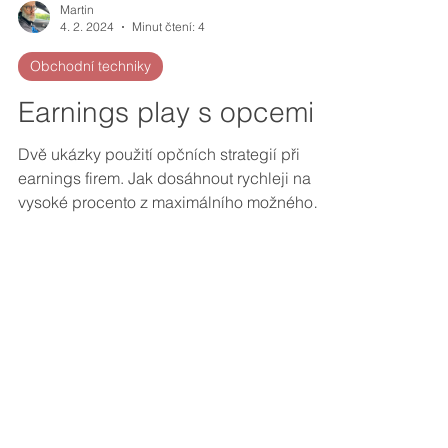
Martin
4. 2. 2024
Minut čtení: 4
Obchodní techniky
Earnings play s opcemi
Dvě ukázky použití opčních strategií při
earnings firem. Jak dosáhnout rychleji na
vysoké procento z maximálního možného
zisku?