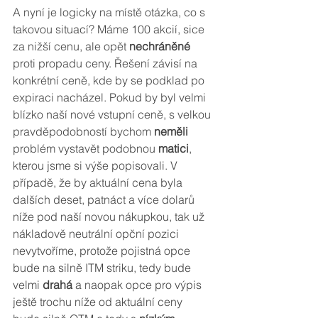
A nyní je logicky na místě otázka, co s 
takovou situací? Máme 100 akcií, sice 
za nižší cenu, ale opět 
nechráněné
proti propadu ceny. Řešení závisí na 
konkrétní ceně, kde by se podklad po 
expiraci nacházel. Pokud by byl velmi 
blízko naší nové vstupní ceně, s velkou 
pravděpodobností bychom 
neměli
problém vystavět podobnou 
matici
, 
kterou jsme si výše popisovali. V 
případě, že by aktuální cena byla 
dalších deset, patnáct a více dolarů 
níže pod naší novou nákupkou, tak už 
nákladově neutrální opční pozici 
nevytvoříme, protože pojistná opce 
bude na silně ITM striku, tedy bude 
velmi 
drahá
 a naopak opce pro výpis 
ještě trochu níže od aktuální ceny 