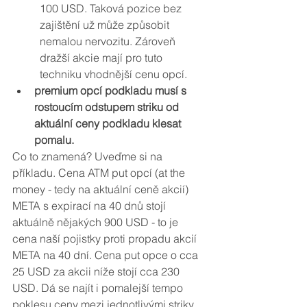
100 USD. Taková pozice bez 
zajištění už může způsobit 
nemalou nervozitu. Zároveň 
dražší akcie mají pro tuto 
techniku vhodnější cenu opcí.
premium opcí podkladu musí s 
rostoucím odstupem striku od 
aktuální ceny podkladu klesat 
pomalu. 
Co to znamená? Uveďme si na 
příkladu. Cena ATM put opcí (at the 
money - tedy na aktuální ceně akcií) 
META s expirací na 40 dnů stojí 
aktuálně nějakých 900 USD - to je 
cena naší pojistky proti propadu akcií 
META na 40 dní. Cena put opce o cca 
25 USD za akcii níže stojí cca 230 
USD. Dá se najít i pomalejší tempo 
poklesu ceny mezi jednotlivými striky, 