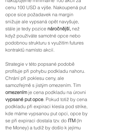
nakupujeme minimálně 100 akcií za 
cenu 100 USD a výše. Nakoupená put 
opce sice požadavek na margin 
snižuje ale vypsaná opět navyšuje, 
stále je tedy pozice 
náročnější,
 než 
když používáte samotné opce nebo 
podobnou strukturu s využitím futures 
kontraktů namísto akcií. 
Strategie v této popsané podobě 
profituje při pohybu podkladu nahoru. 
Chrání při poklesu ceny, ale 
samozřejmě s jistým omezením. Tím 
omezením
 je cena podkladu na úrovni 
vypsané put opce
. Pokud totiž by cena 
podkladu při expiraci klesla pod strike, 
kde máme vypsanou put opci, opce by 
se při expiraci dostala tzv. do 
ITM
 (In 
the Money) a tudíž by došlo k jejímu 