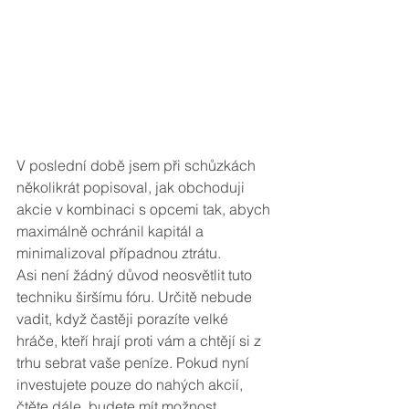
V poslední době jsem při schůzkách 
několikrát popisoval, jak obchoduji 
akcie v kombinaci s opcemi tak, abych 
maximálně ochránil kapitál a 
minimalizoval případnou ztrátu.
Asi není žádný důvod neosvětlit tuto 
techniku širšímu fóru. Určitě nebude 
vadit, když častěji porazíte velké 
hráče, kteří hrají proti vám a chtějí si z 
trhu sebrat vaše peníze. Pokud nyní 
investujete pouze do nahých akcií, 
čtěte dále, budete mít možnost 