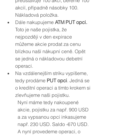
představuje 100 akcí, bereme 100 
akcií, případně násobky 100. 
Nákladová položka.
Dále nakupujeme 
ATM PUT opci. 
Toto je naše pojistka, že 
nejpozději v den expirace 
můžeme akcie prodat za cenu 
blízkou naší nákupní ceně. Opět 
se jedná o nákladovou debetní 
operaci.
Na vzdálenejším striku vypíšeme, 
tedy prodáme 
PUT opci
. Jedná se 
o kreditní operaci a tímto krokem si 
zlevňujeme naši pojistku.
Nyní máme tedy nakoupené 
akcie, pojistku za např. 900 USD 
a za vypsanou opci inkasujeme 
např. 230 USD. Saldo -670 USD.
A nyní provedeme operaci, o 