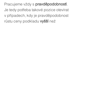
Pracujeme vždy s 
pravděpodobností
. 
Je tedy potřeba takové pozice otevírat 
v případech, kdy je pravděpodobnost 
růstu ceny podkladu 
vyšší
 než 
pravděpodobnost jejího poklesu.
Toto je první opatření proti 
nežádoucímu pohybu níže, než je nám 
z pohledu ekonomiky pozice příjemné. 
Podmínky pro otevření pozice jsme si 
popsali již výše v tomto článku a musí 
být pečlivě vyhodnoceny před 
otevřením pozice. 
Žádná strategie není 
stoprocentní
. 
Výše popsaná strategie vás 
samozřejmě může také dostat do 
otevřené ztráty při propadu ceny 
podkladu. Proto je důležitý 
výběr titulů
, 