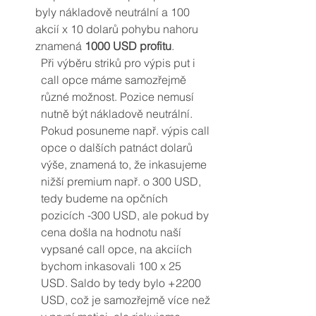
byly nákladově neutrální a 100 
akcií x 10 dolarů pohybu nahoru 
znamená 
1000 USD profitu
. 
Při výběru striků pro výpis put i 
call opce máme samozřejmě 
různé možnost. Pozice nemusí 
nutně být nákladově neutrální. 
Pokud posuneme např. výpis call 
opce o dalších patnáct dolarů 
výše, znamená to, že inkasujeme 
nižší premium např. o 300 USD, 
tedy budeme na opčních 
pozicích -300 USD, ale pokud by 
cena došla na hodnotu naší 
vypsané call opce, na akciích 
bychom inkasovali 100 x 25 
USD. Saldo by tedy bylo +2200 
USD, což je samozřejmě více než 