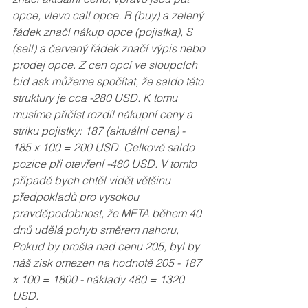
opce, vlevo call opce. B (buy) a zelený 
řádek značí nákup opce (pojistka), S 
(sell) a červený řádek značí výpis nebo 
prodej opce. Z cen opcí ve sloupcích 
bid ask můžeme spočítat, že saldo této 
struktury je cca -280 USD. K tomu 
musíme přičíst rozdíl nákupní ceny a 
striku pojistky: 187 (aktuální cena) - 
185 x 100 = 200 USD. Celkové saldo 
pozice při otevření -480 USD. V tomto 
případě bych chtěl vidět většinu 
předpokladů pro vysokou 
pravděpodobnost, že META během 40 
dnů udělá pohyb směrem nahoru, 
Pokud by prošla nad cenu 205, byl by 
náš zisk omezen na hodnotě 205 - 187  
x 100 = 1800 - náklady 480 = 1320 
USD. 