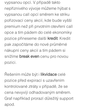
vypsanou opcí. V případě takto 
nepříznivého vývoje můžeme hýbat s 
vypsanou call opcí směrem ke striku 
pořizovací ceny akcií, kde bude vyšší 
premium než při prvotním otevření call 
opce a tím pádem do celé ekonomiky 
pozice přineseme další 
kredit
. Kredit 
pak započítáme do nové průměrné 
nákupní ceny akcií a tím pádem si 
snížíme 
break even
 cenu pro novou 
pozici.
Řešením může být i 
likvidace
 celé 
pozice před expirací s uzavřením 
kontrolované ztráty v případě, že se 
cena nevyvíjí odhadovaným směrem. 
Graf například prorazí důležitý support 
apod.