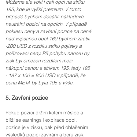
Můžeme ale volit i call opci na striku 
195, kde je vyšší premium. V tomto 
případě bychom dosáhli nákladově 
neutrální pozici na opcích. V případě 
poklesu ceny a zavření pozice na ceně 
nad vypsanou opcí 160 bychom ztratili 
-200 USD z rozdílu striku pojistky a 
pořizovací ceny. Při pohybu nahoru by 
zisk byl omezen rozdílem mezi 
nákupní cenou a strikem 195, tedy 195 
- 187 x 100 = 800 USD v případě, že 
cena META by byla 195 a výše.
5. Zavření pozice
Pokud pozici držím kolem měsíce a 
blíží se earnings i expirace opcí, 
pozice je v zisku, pak před ohlášením 
výsledků pozici zavírám a beru zisk. 