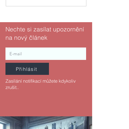
Nechte si zasílat upozornění
na nový článek
Přihlásit
Zasílání notifikací můžete kdykoliv
zrušit..