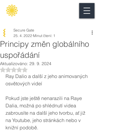
Secure
gate
Secure Gate
25. 4. 2022
Minut čtení: 1
Principy změn globálního
uspořádání
Aktualizováno:
29. 9. 2024
Hodnoceno NaN z 5 hvězdiček.
Ray Dalio a další z jeho animovaných 
osvětových videí
Pokud jste ještě nenarazili na Raye 
Dalia, možná po shlédnutí videa 
zabrousíte na další jeho tvorbu, ať již 
na Youtube, jeho stránkách nebo v 
knižní podobě.