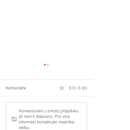
Komentáře
0.0 / 5 (0)
Maintenance margin,
Vydělávejte jako
Komentování u tohoto příspěvku
již není k dispozici. Pro více
Excess liquidity, Available
pojišťovna
informací kontaktujte vlastníka
funds, Equity with loan
webu.