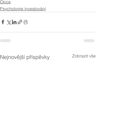
Opce
Psychologie investování
Zobrazit vše
Nejnovější příspěvky