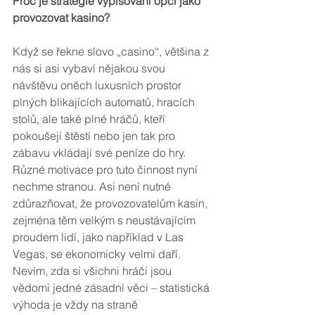
Proč je strategie vypisování opcí jako 
provozovat kasino?
Když se řekne slovo „casino“, většina z 
nás si asi vybaví nějakou svou 
návštěvu oněch luxusních prostor 
plných blikajících automatů, hracích 
stolů, ale také plné hráčů, kteří 
pokoušejí štěstí nebo jen tak pro 
zábavu vkládají své peníze do hry. 
Různé motivace pro tuto činnost nyní 
nechme stranou. Asi není nutné 
zdůrazňovat, že provozovatelům kasin, 
zejména těm velkým s neustávajícím 
proudem lidí, jako například v Las 
Vegas, se ekonomicky velmi daří. 
Nevím, zda si všichni hráči jsou 
vědomi jedné zásadní věci – statistická 
výhoda je vždy na straně 