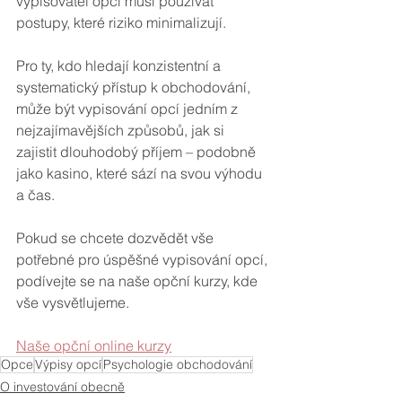
vypisovatel opcí musí používat 
postupy, které riziko minimalizují.
Pro ty, kdo hledají konzistentní a 
systematický přístup k obchodování, 
může být vypisování opcí jedním z 
nejzajímavějších způsobů, jak si 
zajistit dlouhodobý příjem – podobně 
jako kasino, které sází na svou výhodu 
a čas.
Pokud se chcete dozvědět vše 
potřebné pro úspěšné vypisování opcí, 
podívejte se na naše opční kurzy, kde 
vše vysvětlujeme.
Naše opční online kurzy
Opce
Výpisy opcí
Psychologie obchodování
O investování obecně