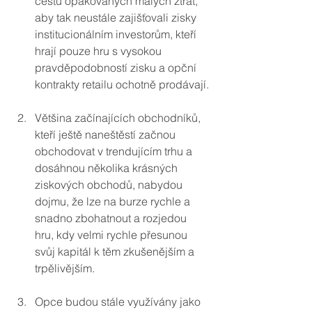
cestu opakovaných malých ztrát, 
aby tak neustále zajišťovali zisky 
institucionálním investorům, kteří 
hrají pouze hru s vysokou 
pravděpodobností zisku a opční 
kontrakty retailu ochotně prodávají.
Většina začínajících obchodníků, 
kteří ještě naneštěstí začnou 
obchodovat v trendujícím trhu a 
dosáhnou několika krásných 
ziskových obchodů, nabydou 
dojmu, že lze na burze rychle a 
snadno zbohatnout a rozjedou 
hru, kdy velmi rychle přesunou 
svůj kapitál k těm zkušenějším a 
trpělivějším.
Opce budou stále využívány jako 