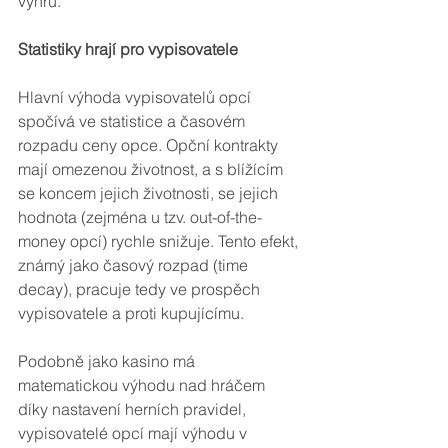
výhru.
Statistiky hrají pro vypisovatele
Hlavní výhoda vypisovatelů opcí 
spočívá ve statistice a časovém 
rozpadu ceny opce. Opční kontrakty 
mají omezenou životnost, a s blížícím 
se koncem jejich životnosti, se jejich 
hodnota (zejména u tzv. out-of-the-
money opcí) rychle snižuje. Tento efekt, 
známý jako časový rozpad (time 
decay), pracuje tedy ve prospěch 
vypisovatele a proti kupujícímu.
Podobně jako kasino má 
matematickou výhodu nad hráčem 
díky nastavení herních pravidel, 
vypisovatelé opcí mají výhodu v 