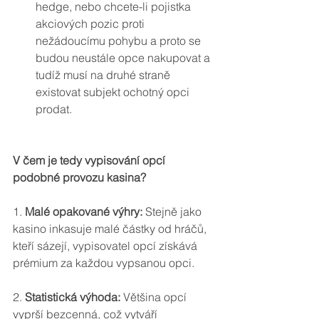
hedge, nebo chcete-li pojistka 
akciových pozic proti 
nežádoucímu pohybu a proto se 
budou neustále opce nakupovat a 
tudíž musí na druhé straně 
existovat subjekt ochotný opci 
prodat.
V čem je tedy vypisování opcí 
podobné provozu kasina?
1. 
Malé opakované výhry:
 Stejně jako 
kasino inkasuje malé částky od hráčů, 
kteří sázejí, vypisovatel opcí získává 
prémium za každou vypsanou opci.
2. 
Statistická výhoda:
 Většina opcí 
vyprší bezcenná, což vytváří 