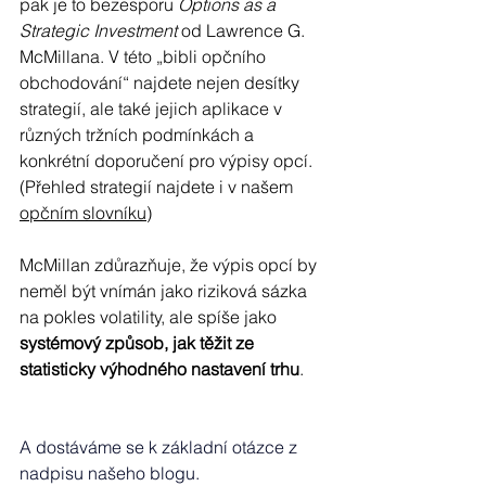
pak je to bezesporu 
Options as a 
Strategic Investment
 od Lawrence G. 
McMillana. V této „bibli opčního 
obchodování“ najdete nejen desítky 
strategií, ale také jejich aplikace v 
různých tržních podmínkách a 
konkrétní doporučení pro výpisy opcí. 
(Přehled strategií najdete i v našem 
opčním slovníku
)
McMillan zdůrazňuje, že výpis opcí by 
neměl být vnímán jako riziková sázka 
na pokles volatility, ale spíše jako 
systémový způsob, jak těžit ze 
statisticky výhodného nastavení trhu
.
A dostáváme se k základní otázce z 
nadpisu našeho blogu.