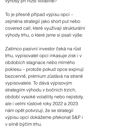
výnosy při nižší volatilitě?
To je přesně případ výpisu opcí – 
zejména strategií jako short put nebo 
covered call, které využívají strukturální 
výhody trhu, o které jsme si psali výše. 
Zatímco pasivní investor čeká na růst 
trhu, vypisovatel opcí inkasuje zisk i v 
obdobích stagnace nebo mírného 
poklesu – protože pokud opce expirují 
bezcenně, prémium zůstává na straně 
vypisovatele. To dává výpisovým 
strategiím výhodu v bočních trzích, 
období vysoké volatility nebo nejistoty, 
ale i velmi růstové roky 2022 a 2023 
nám opět potvrzují, že se strategií 
výpisu opcí dokážeme překonat S&P i 
v silně býčím trhu.