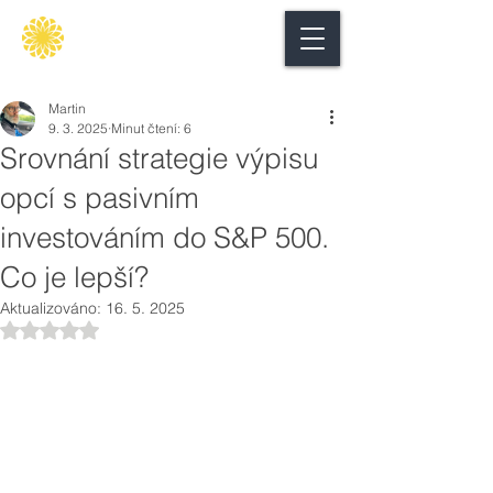
Secure
gate
Martin
9. 3. 2025
Minut čtení: 6
Srovnání strategie výpisu
opcí s pasivním
investováním do S&P 500.
Co je lepší?
Aktualizováno:
16. 5. 2025
Hodnoceno NaN z 5 hvězdiček.