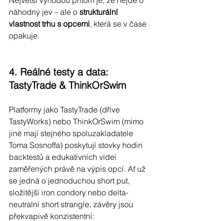
Největší výhodou přitom je, že nejde o 
náhodný jev – ale o 
strukturální 
vlastnost trhu s opcemi
, která se v čase 
opakuje.
4. Reálné testy a data: 
TastyTrade & ThinkOrSwim
Platformy jako TastyTrade (dříve 
TastyWorks) nebo ThinkOrSwim (mimo 
jiné mají stejného spoluzakladatele 
Toma Sosnoffa) poskytují stovky hodin 
backtestů a edukativních videí 
zaměřených právě na výpis opcí. Ať už 
se jedná o jednoduchou short put, 
složitější iron condory nebo delta-
neutralní short strangle, závěry jsou 
překvapivě konzistentní: