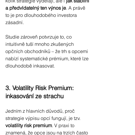
kolik strategie vydělají, ale i 
jak stabilní 
a předvídatelný ten výnos je
. A právě 
to je pro dlouhodobého investora 
zásadní.
Studie zároveň potvrzuje to, co 
intuitivně tuší mnoho zkušených 
opčních obchodníků – že trh s opcemi 
nabízí systematické prémium, které lze 
dlouhodobě inkasovat.
3. Volatility Risk Premium: 
inkasování ze strachu
Jedním z hlavních důvodů, proč 
strategie výpisu opcí fungují, je tzv. 
volatility risk premium
. V praxi to 
znamená, že opce jsou na trzích často 