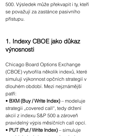
500. Výsledek může překvapit i ty, kteří 
se považují za zastánce pasivního 
přístupu.
1. Indexy CBOE jako důkaz 
výnosnosti
Chicago Board Options Exchange 
(CBOE) vytvořila několik indexů, které 
simulují výkonnost opčních strategií v 
dlouhém období. Mezi nejznámější 
patří:
• 
BXM (Buy / Write Index)
 – modeluje 
strategii „covered call“, tedy držení 
akcií z indexu S&P 500 a zároveň 
pravidelný výpis měsíčních call opcí.
• 
PUT (Put / Write Index)
 – simuluje 