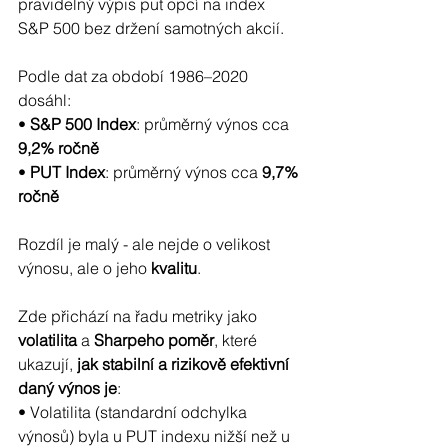
pravidelný výpis put opcí na index 
S&P 500 bez držení samotných akcií.
Podle dat za období 1986–2020 
dosáhl:
• 
S&P 500 Index
: průměrný výnos cca 
9,2% ročně
• 
PUT Index
: průměrný výnos cca 
9,7% 
ročně
Rozdíl je malý - ale nejde o velikost 
výnosu, ale o jeho 
kvalitu
.
Zde přichází na řadu metriky jako 
volatilita
 a 
Sharpeho poměr
, které 
ukazují, 
jak stabilní a rizikově efektivní 
daný výnos je
:
• Volatilita (standardní odchylka 
výnosů) byla u PUT indexu nižší než u 