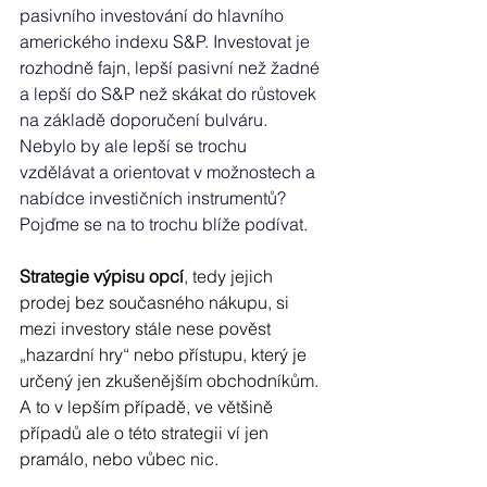
pasivního investování do hlavního 
amerického indexu S&P. Investovat je 
rozhodně fajn, lepší pasivní než žadné 
a lepší do S&P než skákat do růstovek 
na základě doporučení bulváru. 
Nebylo by ale lepší se trochu 
vzdělávat a orientovat v možnostech a 
nabídce investičních instrumentů? 
Pojďme se na to trochu blíže podívat.
Strategie výpisu opcí
, tedy jejich 
prodej bez současného nákupu, si 
mezi investory stále nese pověst 
„hazardní hry“ nebo přístupu, který je 
určený jen zkušenějším obchodníkům. 
A to v lepším případě, ve většině 
případů ale o této strategii ví jen 
pramálo, nebo vůbec nic. 