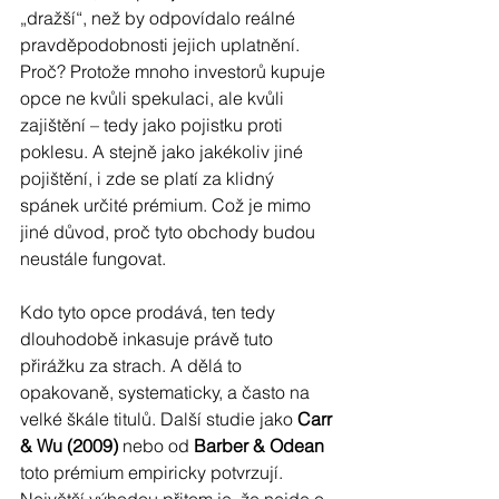
„dražší“, než by odpovídalo reálné 
pravděpodobnosti jejich uplatnění. 
Proč? Protože mnoho investorů kupuje 
opce ne kvůli spekulaci, ale kvůli 
zajištění – tedy jako pojistku proti 
poklesu. A stejně jako jakékoliv jiné 
pojištění, i zde se platí za klidný 
spánek určité prémium. Což je mimo 
jiné důvod, proč tyto obchody budou 
neustále fungovat.
Kdo tyto opce prodává, ten tedy 
dlouhodobě inkasuje právě tuto 
přirážku za strach. A dělá to 
opakovaně, systematicky, a často na 
velké škále titulů. Další studie jako 
Carr 
& Wu (2009)
 nebo od 
Barber & Odean
toto prémium empiricky potvrzují. 