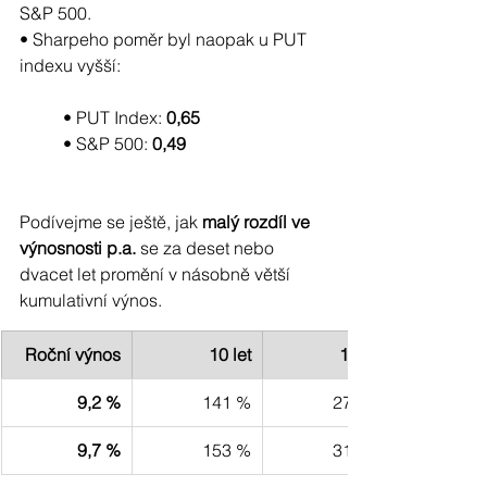
S&P 500.
• Sharpeho poměr byl naopak u PUT 
indexu vyšší:
	• PUT Index: 
0,65
	• S&P 500: 
0,49
Podívejme se ještě, jak 
malý rozdíl ve 
výnosnosti p.a.
 se za deset nebo 
dvacet let promění v násobně větší 
kumulativní výnos. 
Roční výnos
10 let
15 let
9,2 %
141 %
276 %
9,7 %
153 %
312 %