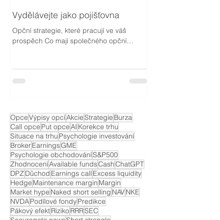
Vydělávejte jako pojišťovna
Opční strategie, které pracují ve váš
prospěch Co mají společného opční
obchodník a pojišťovna? Většina investorů,
která již zná opce, je...
Opce
Výpisy opcí
Akcie
Strategie
Burza
Call opce
Put opce
AI
Korekce trhu
Situace na trhu
Psychologie investování
Broker
Earnings
GME
Psychologie obchodování
S&P500
Zhodnocení
Available funds
Cash
ChatGPT
DPZ
Důchod
Earnings call
Excess liquidity
Hedge
Maintenance margin
Margin
Market hype
Naked short selling
NAV
NKE
NVDA
Podílové fondy
Predikce
Pákový efekt
Riziko
RRR
SEC