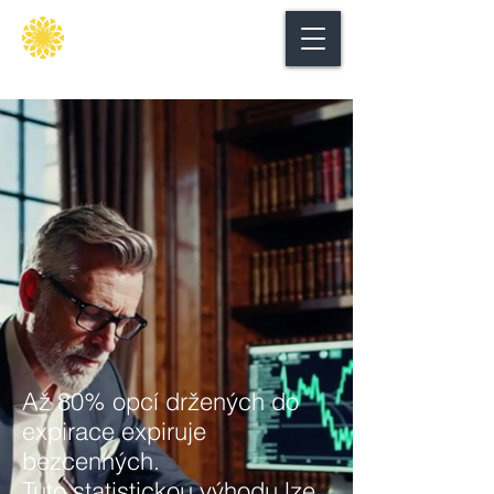
Secure
gate
Až 80% opcí držených do
expirace expiruje
bezcenných.
Tuto statistickou výhodu lze