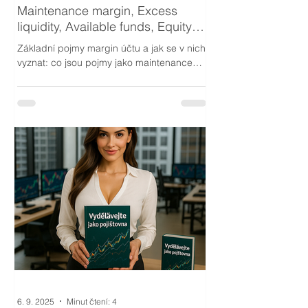
Maintenance margin, Excess
liquidity, Available funds, Equity
with loan
Základní pojmy margin účtu a jak se v nich
vyznat: co jsou pojmy jako maintenance
margin, excess liquidity a equity with loan.
6. 9. 2025
Minut čtení: 4