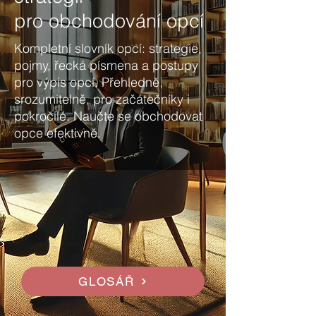
pro obchodování opcí
Kompletní slovník opcí: strategie,
pojmy, řecká písmena a postupy
pro výpis opcí. Přehledně,
srozumitelně, pro začátečníky i
pokročilé. Naučte se obchodovat
opce efektivně.
GLOSÁŘ