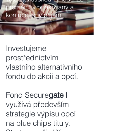
proměnit v opakovaný a
kontrolovaný příjem..
Investujeme
prostřednictvím
vlastního alternativního
fondu do akcií a opcí.
Fond Secure
gate
I
využívá především
strategie výpisu opcí
na blue chips tituly.