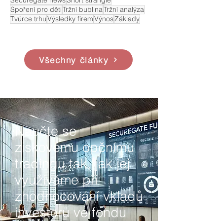
Securegate news
Short strangle
Spoření pro děti
Tržní bublina
Tržní analýza
Tvůrce trhu
Výsledky firem
Výnos
Základy
Všechny články
Naučte se
ziskovému opčnímu
tradingu tak, jak jej
využíváme při
zhodnocování vkladů
investorů ve fondu