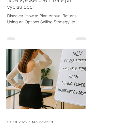
Iluze vysokého Win Rate při
výpisu opcí
Discover "How to Plan Annual Returns
Using an Options Selling Strategy" to
systematically achieve your goals. Learn
how to plan annual returns effectively.
21. 10. 2025
Minut čtení: 3