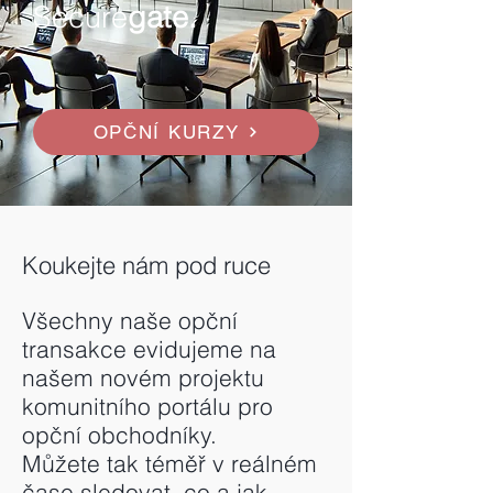
Secure
gate.
OPČNÍ KURZY
Koukejte nám pod ruce
Všechny naše opční
transakce evidujeme na
našem novém projektu
komunitního portálu pro
opční obchodníky.
Můžete tak téměř v reálném
čase sledovat, co a jak